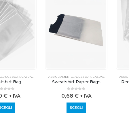
TO
,
ACCESSORI
,
CASUAL
ABBIGLIAMENTO
,
ACCESSORI
,
CASUAL
ABBIG
tshirt Bag
Sweatshirt Paper Bags
Rec
out of 5
0
out of 5
20
€
0,68
€
+ IVA
+ IVA
SCEGLI
SCEGLI