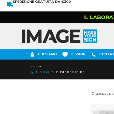
SPEDIZIONE GRATUITA DA €300
IL LABORA
CHI SIAMO
MISSION
CONTAT
percorso:
SHOP
BUSTE PER FELPE
Organizza per