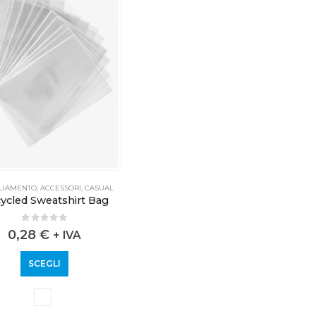
LIAMENTO
,
ACCESSORI
,
CASUAL
ycled Sweatshirt Bag
0
out of 5
0,28
€
+ IVA
SCEGLI