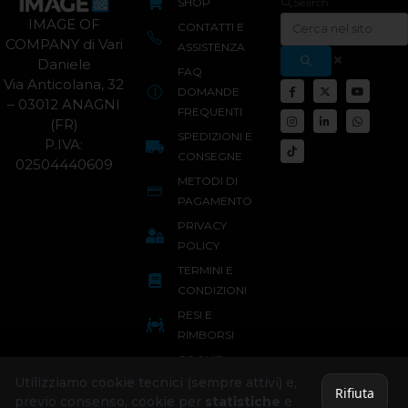
SHOP
Search
IMAGE OF
CONTATTI E
COMPANY di Vari
ASSISTENZA
Daniele
FAQ
Via Anticolana, 32
DOMANDE
– 03012 ANAGNI
FREQUENTI
(FR)
SPEDIZIONI E
P.IVA:
CONSEGNE
02504440609
METODI DI
PAGAMENTO
PRIVACY
POLICY
TERMINI E
CONDIZIONI
RESI E
RIMBORSI
COOKIE
POLICY
Utilizziamo cookie tecnici (sempre attivi) e,
Rifiuta
previo consenso, cookie per
statistiche
e