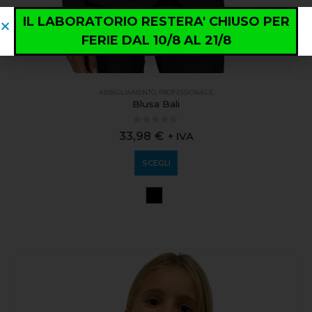
IL LABORATORIO RESTERA' CHIUSO PER
FERIE DAL 10/8 AL 21/8
ABBIGLIAMENTO
,
PROFESSIONALE
Blusa Bali
0
out of 5
33,98
€
+ IVA
SCEGLI