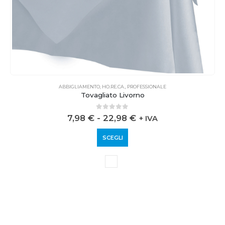
ABBIGLIAMENTO
,
HO.RE.CA.
,
PROFESSIONALE
Tovagliato Livorno
0
out of 5
7,98
€
-
22,98
€
+ IVA
SCEGLI