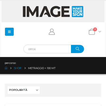
0
percorso:
SHOP
METRAGGIO < 100 MT