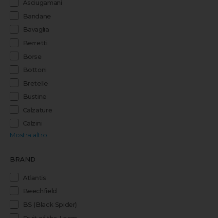
Asciugamani
Bandane
Bavaglia
Berretti
Borse
Bottoni
Bretelle
Bustine
Calzature
Calzini
Mostra altro
BRAND
Atlantis
Beechfield
BS (Black Spider)
Fruit of the Loom