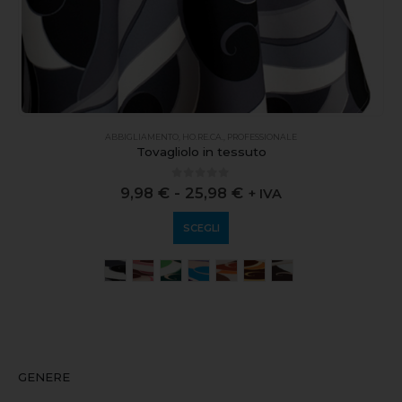
ABBIGLIAMENTO
,
HO.RE.CA.
,
PROFESSIONALE
Tovagliolo in tessuto
0
out of 5
9,98
€
-
25,98
€
+ IVA
SCEGLI
GENERE