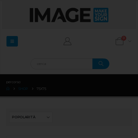
0
percorso:
SHOP
75X75