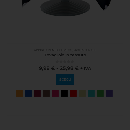
ABBIGLIAMENTO
,
HO.RE.CA.
,
PROFESSIONALE
Tovagliolo in tessuto
0
out of 5
9,98
€
-
25,98
€
+ IVA
SCEGLI