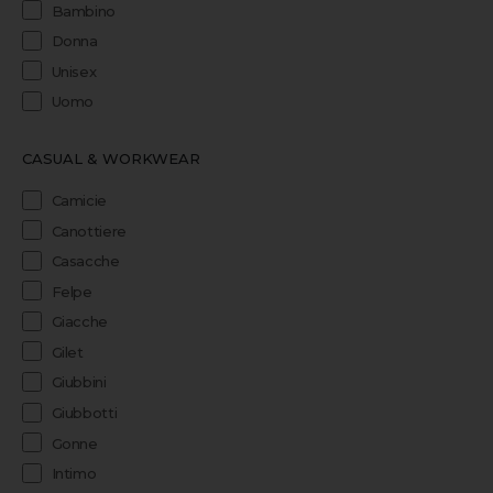
Bambino
Donna
Unisex
Uomo
CASUAL & WORKWEAR
Camicie
Canottiere
Casacche
Felpe
Giacche
Gilet
Giubbini
Giubbotti
Gonne
Intimo