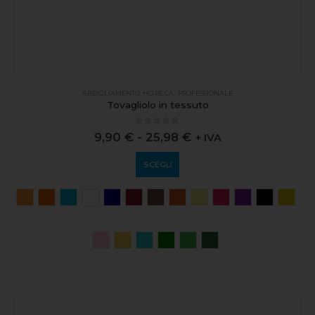
ABBIGLIAMENTO
,
HO.RE.CA.
,
PROFESSIONALE
Tovagliolo in tessuto
0
out of 5
9,90
€
-
25,98
€
+ IVA
SCEGLI