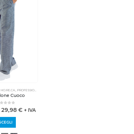
,
HO.RE.CA.
,
PROFESSIONALE
lone Cuoco
out of 5
29,98
€
+ IVA
SCEGLI