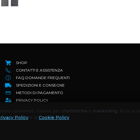
SHOP
CONTATTI E ASSISTENZA
FAQ DOMANDE FREQUENTI
SPEDIZIONI E CONSEGNE
METODI DI PAGAMENTO
PRIVACY POLICY
TERMINI E CONDIZIONI
 previo consenso, cookie per
statistiche
e
marketing
. Puoi acc
RESI E RIMBORSI
rivacy Policy
e la
Cookie Policy
.
COOKIE POLICY