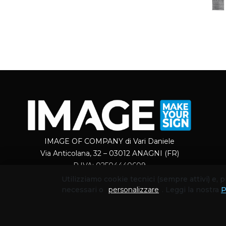
IMAGE OF COMPANY di Vari Daniele
Via Anticolana, 32 – 03012 ANAGNI (FR)
P.IVA: 02504440609
Utilizziamo cookie tecnici (sempre attivi) e,
necessari o
personalizzare
. Leggi la nostra
P