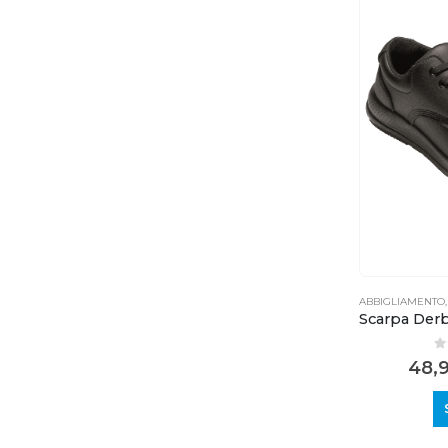
ABBIGLIAMENTO
0
48,