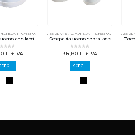
,
HO.RE.CA.
,
PROFESSIONALE
ABBIGLIAMENTO
,
HO.RE.CA.
,
PROFESSIONALE
ABBIGL
 uomo con lacci
Scarpa da uomo senza lacci
Zocc
out of 5
0
out of 5
90
€
36,80
€
+ IVA
+ IVA
SCEGLI
SCEGLI