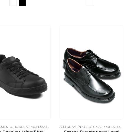
IAMENTO
,
HO.RE.CA.
,
PROFESSIONALE
ABBIGLIAMENTO
,
HO.RE.CA.
,
PROFESSIONALE
Scarpa Sneaker Microfibra Comfort Unisex
Scarpa Director con Lacci