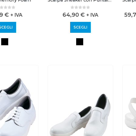
out of 5
0
out of 5
29
€
64,90
€
59,
+ IVA
+ IVA
SCEGLI
SCEGLI