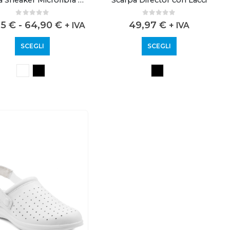
0
out of 5
0
out of 5
75
€
-
64,90
€
49,97
€
+ IVA
+ IVA
SCEGLI
SCEGLI