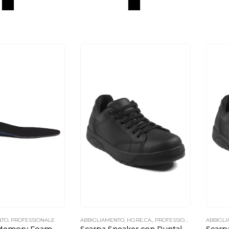
NTO
,
PROFESSIONALE
ABBIGLIAMENTO
,
HO.RE.CA.
,
PROFESSIONALE
ABBIGL
 Memory Foam
Scarpa Sneaker con Puntale Microfibra Comfort Unisex