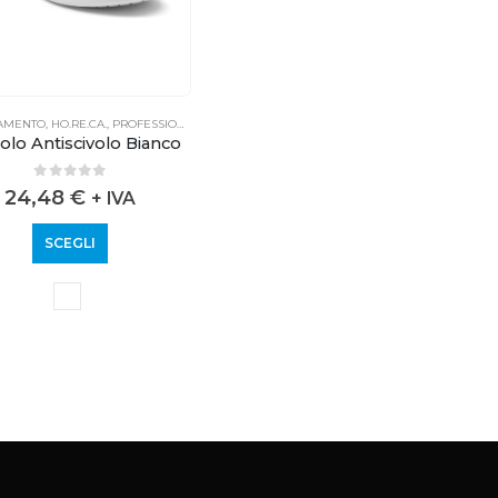
IAMENTO
,
HO.RE.CA.
,
PROFESSIONALE
olo Antiscivolo Bianco
0
out of 5
24,48
€
+ IVA
SCEGLI