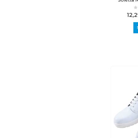
0
12,