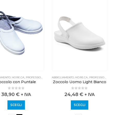
IAMENTO
,
HO.RE.CA.
,
PROFESSIONALE
ABBIGLIAMENTO
,
HO.RE.CA.
,
PROFESSIONALE
occolo con Puntale
Zoccolo Uomo Light Bianco
0
out of 5
0
out of 5
38,90
€
24,48
€
+ IVA
+ IVA
SCEGLI
SCEGLI