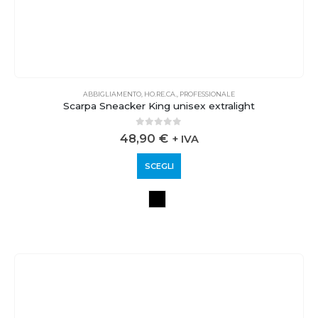
ABBIGLIAMENTO
,
HO.RE.CA.
,
PROFESSIONALE
Scarpa Sneacker King unisex extralight
0
out of 5
48,90
€
+ IVA
SCEGLI