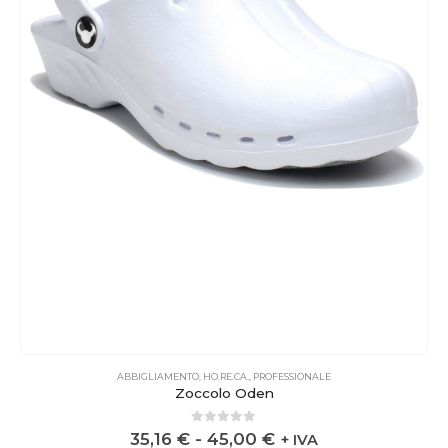
ABBIGLIAMENTO
,
HO.RE.CA.
,
PROFESSIONALE
Zoccolo Oden
0
out of 5
35,16
€
-
45,00
€
+ IVA