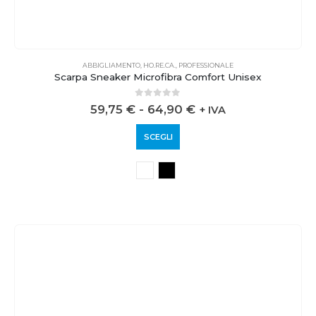
ABBIGLIAMENTO
,
HO.RE.CA.
,
PROFESSIONALE
Scarpa Sneaker Microfibra Comfort Unisex
0
out of 5
59,75
€
-
64,90
€
+ IVA
SCEGLI