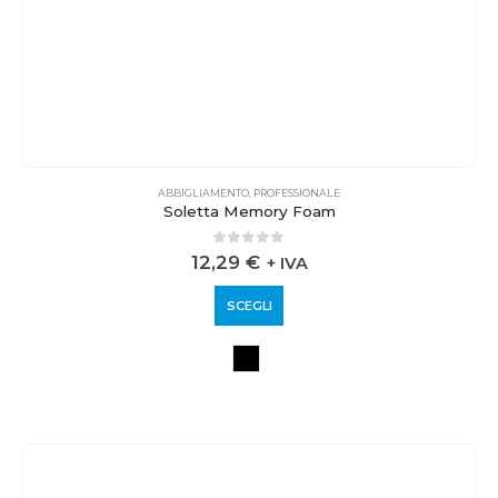
ABBIGLIAMENTO
,
PROFESSIONALE
Soletta Memory Foam
0
out of 5
12,29
€
+ IVA
SCEGLI