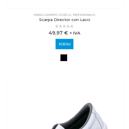
ABBIGLIAMENTO
,
HO.RE.CA.
,
PROFESSIONALE
Scarpa Director con Lacci
0
out of 5
49,97
€
+ IVA
SCEGLI