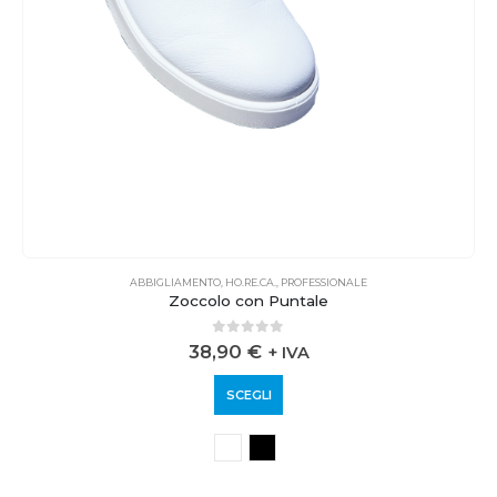
ABBIGLIAMENTO
,
HO.RE.CA.
,
PROFESSIONALE
Zoccolo con Puntale
0
out of 5
38,90
€
+ IVA
SCEGLI