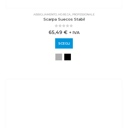
ABBIGLIAMENTO
,
HO.RE.CA.
,
PROFESSIONALE
Scarpa Suecos Stabil
0
out of 5
65,49
€
+ IVA
SCEGLI