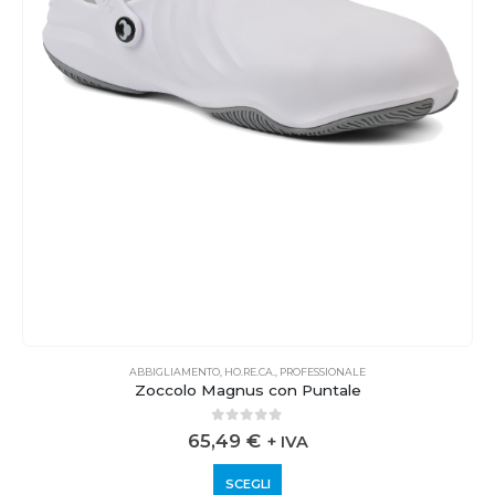
ABBIGLIAMENTO
,
HO.RE.CA.
,
PROFESSIONALE
Zoccolo Magnus con Puntale
0
out of 5
65,49
€
+ IVA
SCEGLI