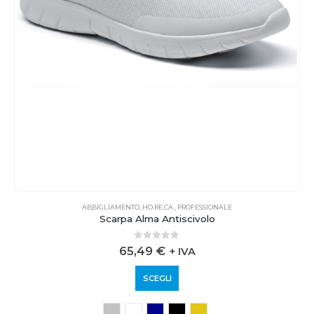
ABBIGLIAMENTO
,
HO.RE.CA.
,
PROFESSIONALE
Scarpa Alma Antiscivolo
0
out of 5
65,49
€
+ IVA
SCEGLI