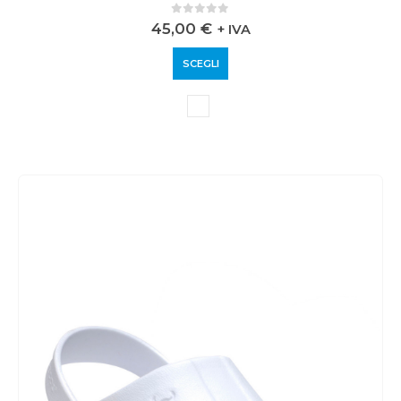
0
out of 5
45,00
€
+ IVA
SCEGLI