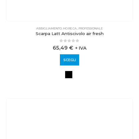
ABBIGLIAMENTO
,
HO.RE.CA.
,
PROFESSIONALE
Scarpa Latt Antiscivolo air fresh
0
out of 5
65,49
€
+ IVA
SCEGLI