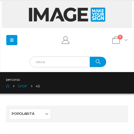
0
percorso:
SHOP
45