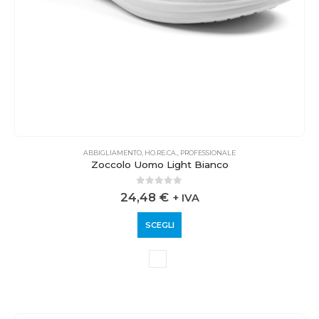
ABBIGLIAMENTO
,
HO.RE.CA.
,
PROFESSIONALE
Zoccolo Uomo Light Bianco
0
out of 5
24,48
€
+ IVA
SCEGLI