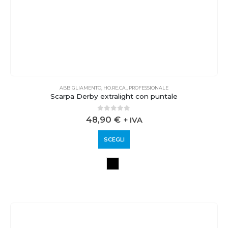
ABBIGLIAMENTO
,
HO.RE.CA.
,
PROFESSIONALE
Scarpa Derby extralight con puntale
0
out of 5
48,90
€
+ IVA
SCEGLI