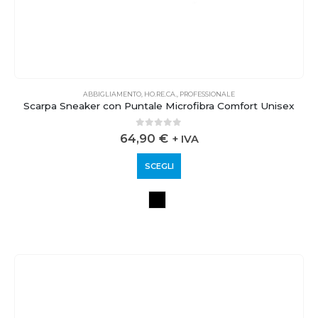
ABBIGLIAMENTO
,
HO.RE.CA.
,
PROFESSIONALE
Scarpa Sneaker con Puntale Microfibra Comfort Unisex
0
out of 5
64,90
€
+ IVA
SCEGLI