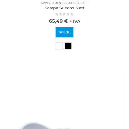
ABBIGLIAMENTO
,
PROFESSIONALE
Scarpa Suecos Natt
0
out of 5
65,49
€
+ IVA
SCEGLI