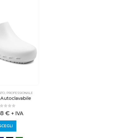
NTO
,
PROFESSIONALE
Autoclavabile
out of 5
98
€
+ IVA
SCEGLI