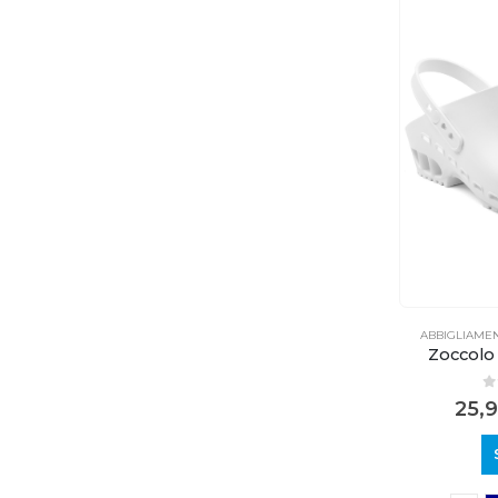
ABBIGLIAME
Zoccolo 
0
25,