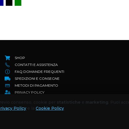
SHOP
CONTATTI E ASSISTENZA
FAQ DOMANDE FREQUENTI
SPEDIZIONI E CONSEGNE
METODI DI PAGAMENTO
PRIVACY POLICY
TERMINI E CONDIZIONI
 previo consenso, cookie per
statistiche
e
marketing
. Puoi acc
RESI E RIMBORSI
rivacy Policy
e la
Cookie Policy
.
COOKIE POLICY