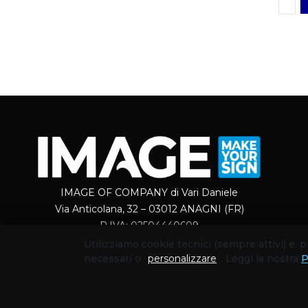
IMAGE OF COMPANY di Vari Daniele
Via Anticolana, 32 – 03012 ANAGNI (FR)
P.IVA: 02504440609
Utilizziamo cookie tecnici (sempre attivi) e,
necessari o
personalizzare
. Leggi la nostra
P