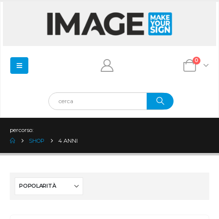
0
percorso:
SHOP
4 ANNI