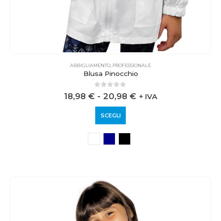
ABBIGLIAMENTO
,
PROFESSIONALE
Blusa Pinocchio
0
out of 5
18,98
€
-
20,98
€
+ IVA
SCEGLI