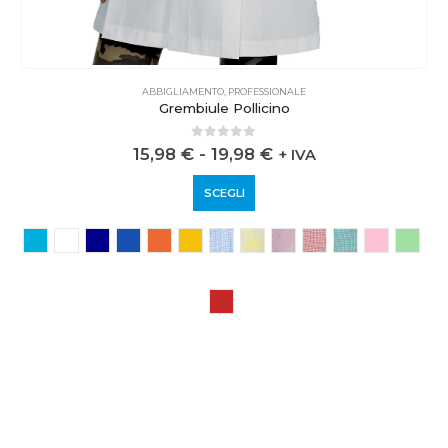
ABBIGLIAMENTO
,
PROFESSIONALE
Grembiule Pollicino
0
out of 5
15,98
€
-
19,98
€
+ IVA
SCEGLI