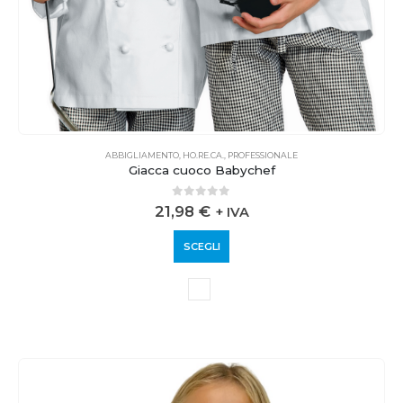
ABBIGLIAMENTO
,
HO.RE.CA.
,
PROFESSIONALE
Giacca cuoco Babychef
0
out of 5
21,98
€
+ IVA
SCEGLI