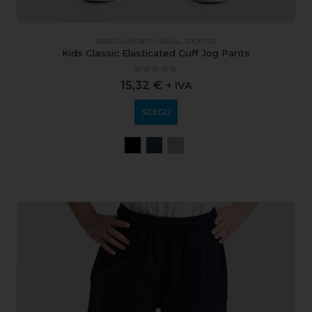
ABBIGLIAMENTO
,
CASUAL
,
SPORTIVO
Kids Classic Elasticated Cuff Jog Pants
0
out of 5
15,32
€
+ IVA
SCEGLI