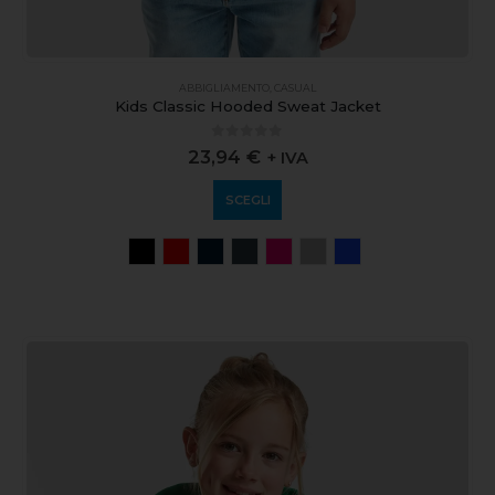
ABBIGLIAMENTO
,
CASUAL
Kids Classic Hooded Sweat Jacket
0
out of 5
23,94
€
+ IVA
SCEGLI