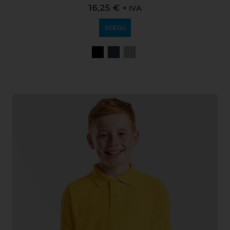
0
out of 5
16,25
€
+ IVA
SCEGLI