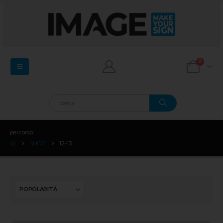
0
percorso:
SHOP
12-13