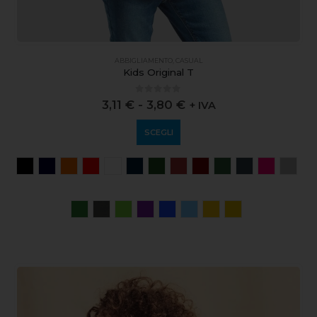
ABBIGLIAMENTO
,
CASUAL
Kids Original T
0
out of 5
3,11
€
-
3,80
€
+ IVA
SCEGLI