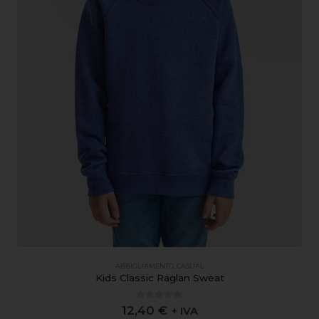
ABBIGLIAMENTO
,
CASUAL
Kids Classic Raglan Sweat
0
out of 5
12,40
€
+ IVA