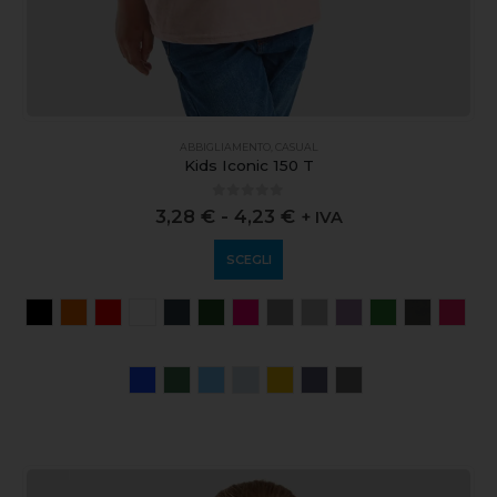
ABBIGLIAMENTO
,
CASUAL
Kids Iconic 150 T
0
out of 5
3,28
€
-
4,23
€
+ IVA
SCEGLI