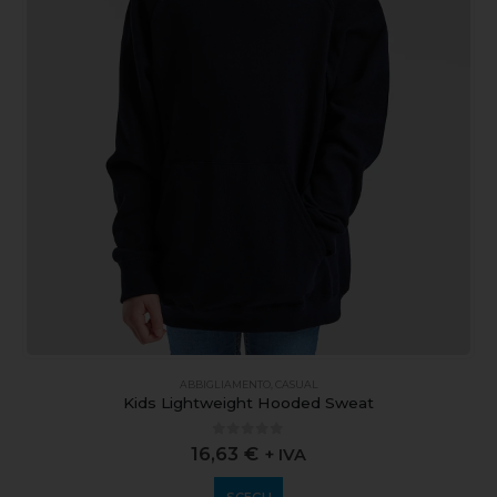
ABBIGLIAMENTO
,
CASUAL
Kids Lightweight Hooded Sweat
0
out of 5
16,63
€
+ IVA