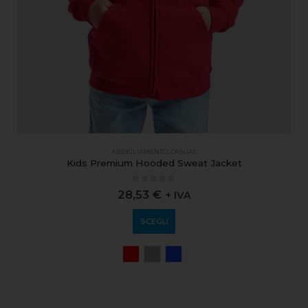
ABBIGLIAMENTO
,
CASUAL
Kids Premium Hooded Sweat Jacket
0
out of 5
28,53
€
+ IVA
SCEGLI