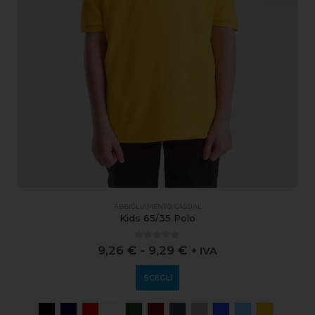
ABBIGLIAMENTO
,
CASUAL
Kids 65/35 Polo
0
out of 5
9,26
€
-
9,29
€
+ IVA
SCEGLI