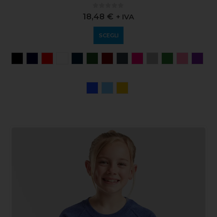
0
out of 5
18,48
€
+ IVA
SCEGLI