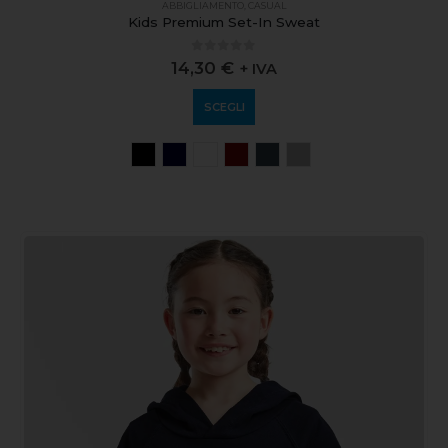
ABBIGLIAMENTO
,
CASUAL
Kids Premium Set-In Sweat
0
out of 5
14,30
€
+ IVA
SCEGLI