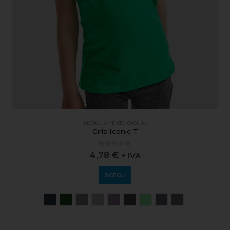
ABBIGLIAMENTO
,
CASUAL
Girls Iconic T
0
out of 5
4,78
€
+ IVA
SCEGLI