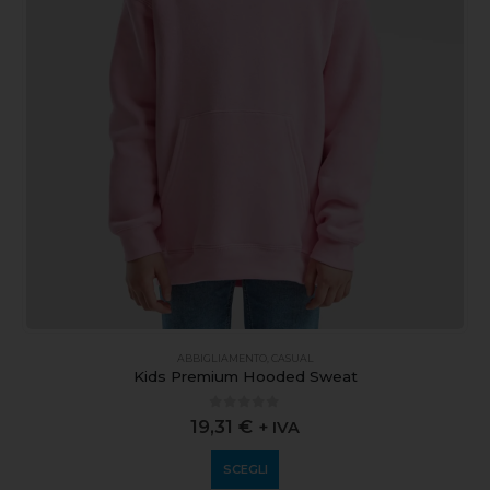
ABBIGLIAMENTO
,
CASUAL
Kids Premium Hooded Sweat
0
out of 5
19,31
€
+ IVA
SCEGLI