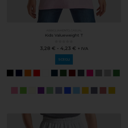
ABBIGLIAMENTO
,
CASUAL
Kids Valueweight T
0
out of 5
3,28
€
-
4,23
€
+ IVA
SCEGLI