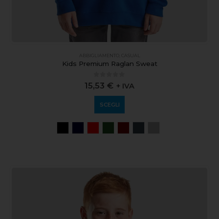
ABBIGLIAMENTO
,
CASUAL
Kids Premium Raglan Sweat
0
out of 5
15,53
€
+ IVA
SCEGLI