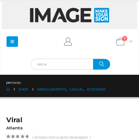
0
percorso:
SHOP
ABBIGLIAMENTO
,
CASUAL
,
ACCESSORI
Viral
Atlantis
( Ancora non ci sono recensioni. )