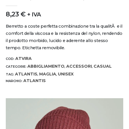
0
out of 5
8,23
€
+ IVA
Berretto a coste perfetta combinazione tra la qualitÃ e il
comfort della viscosa e la resistenza del nylon, rendendo
il prodotto morbido, lucido e aderente allo stesso
tempo. Etichetta removibile.
ATVIRA
COD:
ABBIGLIAMENTO
ACCESSORI
CASUAL
CATEGORIE:
,
,
ATLANTIS
MAGLIA
UNISEX
TAG:
,
,
ATLANTIS
MARCHIO: