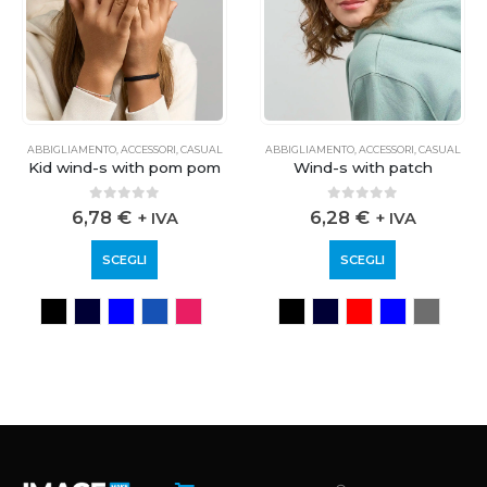
ABBIGLIAMENTO
,
ACCESSORI
,
CASUAL
ABBIGLIAMENTO
,
ACCESSORI
,
CASUAL
Kid wind-s with pom pom
Wind-s with patch
0
out of 5
0
out of 5
6,78
€
6,28
€
+ IVA
+ IVA
SCEGLI
SCEGLI