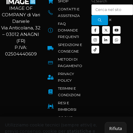
SHOP
Search
IMAGE OF
CONTATTI E
COMPANY di Vari
ASSISTENZA
Daniele
FAQ
Via Anticolana, 32
DOMANDE
– 03012 ANAGNI
FREQUENTI
(FR)
SPEDIZIONI E
P.IVA:
CONSEGNE
02504440609
METODI DI
PAGAMENTO
PRIVACY
POLICY
TERMINI E
CONDIZIONI
RESI E
RIMBORSI
COOKIE
POLICY
Utilizziamo cookie tecnici (sempre attivi) e,
Rifiuta
previo consenso, cookie per
statistiche
e