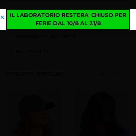
IL LABORATORIO RESTERA' CHIUSO PER
IL LABORATORIO RESTERA' CHIUSO PER
DESCRIZIONE
FERIE DAL 10/8 AL 21/8
FERIE DAL 10/8 AL 21/8
INFORMAZIONI AGGIUNTIVE
RECENSIONI (0)
PRODOTTI CORRELATI