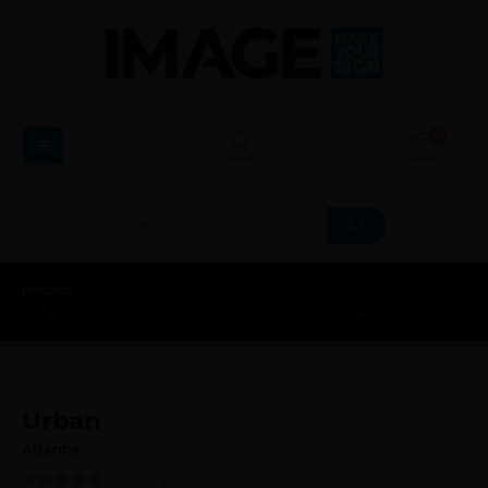
0
percorso:
SHOP
ABBIGLIAMENTO
,
CASUAL
,
ACCESSORI
Urban
Atlantis
( Ancora non ci sono recensioni. )