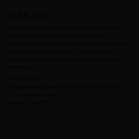
0
out of 5
11,43
€
+ IVA
Cappello stile militare, occhielli in metallo, pannello
frontale non strutturato, visiera pre-curvata,
completamente chiuso, chiusura con fibbia in metallo,
modello anche per bambino, 1 cucitura su visiera
parasudore in cotone, fettuccia su visiera, etichetta
removibile.
ATURBA
COD:
ABBIGLIAMENTO
ACCESSORI
CASUAL
CATEGORIE:
,
,
ATLANTIS
UNISEX
TAG:
,
ATLANTIS
MARCHIO: