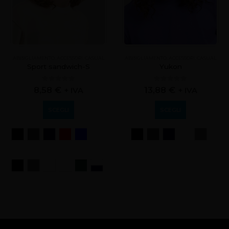
ABBIGLIAMENTO
,
ACCESSORI
,
CASUAL
ABBIGLIAMENTO
,
ACCESSORI
,
CASUAL
Sport sandwich-S
Yukon
0
out of 5
0
out of 5
8,58
€
13,88
€
+ IVA
+ IVA
SCEGLI
SCEGLI