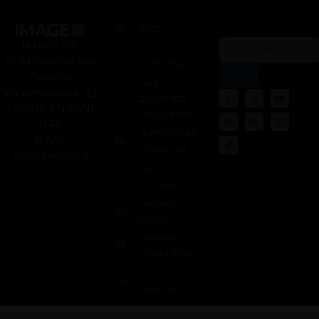
SHOP
Search
IMAGE OF
CONTATTI E
COMPANY di Vari
ASSISTENZA
Daniele
FAQ
Via Anticolana, 32
DOMANDE
– 03012 ANAGNI
FREQUENTI
(FR)
SPEDIZIONI E
P.IVA:
CONSEGNE
02504440609
METODI DI
PAGAMENTO
PRIVACY
POLICY
TERMINI E
CONDIZIONI
RESI E
RIMBORSI
COOKIE