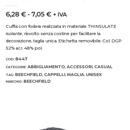
0
out of 5
6,28
€
-
7,05
€
+ IVA
Cuffia con fodera realizzata in materiale THINSULATE
isolante, risvolto senza costine per facilitare la
decorazione, taglia unica. Etichetta removibile. Col. DGP
52% acr. 48% pol.
B447
COD:
ABBIGLIAMENTO
ACCESSORI
CASUAL
CATEGORIE:
,
,
BEECHFIELD
CAPPELLI
MAGLIA
UNISEX
TAG:
,
,
,
BEECHFIELD
MARCHIO: