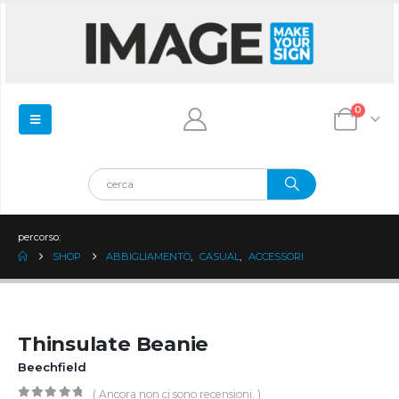
0
percorso:
SHOP
ABBIGLIAMENTO
,
CASUAL
,
ACCESSORI
Thinsulate Beanie
Beechfield
( Ancora non ci sono recensioni. )