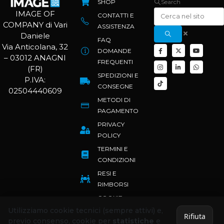
SHOP
Search
IMAGE OF
CONTATTI E
COMPANY di Vari
ASSISTENZA
Daniele
FAQ
Via Anticolana, 32
DOMANDE
– 03012 ANAGNI
FREQUENTI
(FR)
SPEDIZIONI E
P.IVA:
CONSEGNE
02504440609
METODI DI
PAGAMENTO
PRIVACY
POLICY
TERMINI E
CONDIZIONI
RESI E
RIMBORSI
COOKIE
POLICY
Utilizziamo cookie tecnici (sempre attivi) e,
Rifiuta
previo consenso, cookie per
statistiche
e