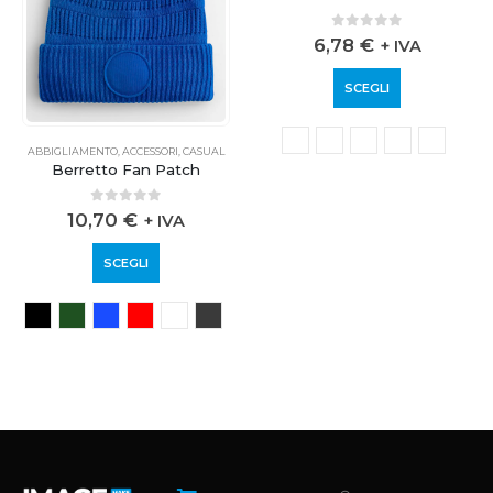
ABBIGLIAMENTO
,
ACCESSORI
,
CASUAL
ABBIGLIAMENTO
,
ACCESSORI
,
CASUAL
Berretto Fan Patch
Berretto a scacchiera
0
out of 5
0
out of 5
10,70
€
6,78
€
+ IVA
+ IVA
SCEGLI
SCEGLI