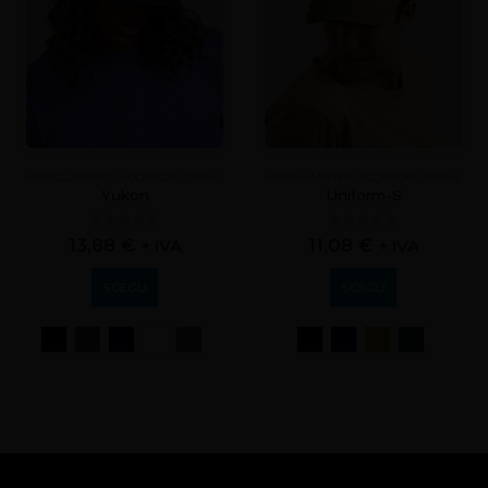
ABBIGLIAMENTO
,
ACCESSORI
,
CASUAL
ABBIGLIAMENTO
,
ACCESSORI
,
CASUAL
Yukon
Uniform-S
0
out of 5
0
out of 5
13,88
€
11,08
€
+ IVA
+ IVA
SCEGLI
SCEGLI