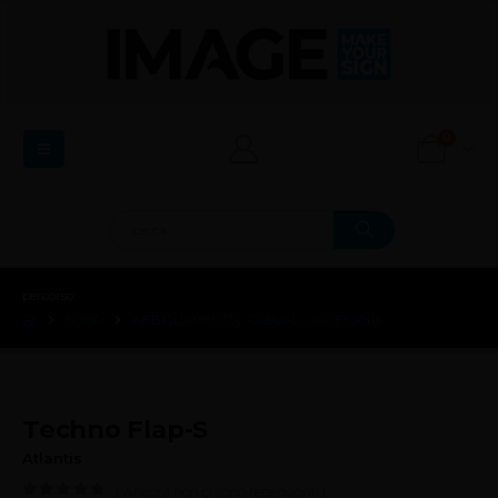
0
percorso:
SHOP
ABBIGLIAMENTO
,
CASUAL
,
ACCESSORI
Techno Flap-S
Atlantis
( Ancora non ci sono recensioni. )