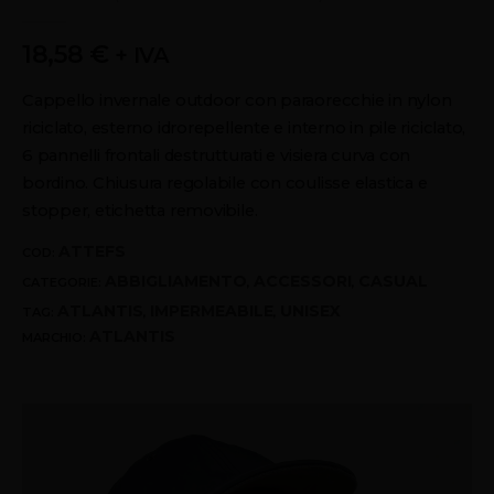
0
out of 5
18,58
€
+ IVA
Cappello invernale outdoor con paraorecchie in nylon
riciclato, esterno idrorepellente e interno in pile riciclato,
6 pannelli frontali destrutturati e visiera curva con
bordino. Chiusura regolabile con coulisse elastica e
stopper, etichetta removibile.
ATTEFS
COD:
ABBIGLIAMENTO
ACCESSORI
CASUAL
CATEGORIE:
,
,
ATLANTIS
IMPERMEABILE
UNISEX
TAG:
,
,
ATLANTIS
MARCHIO: