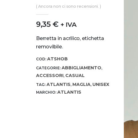
0
out of 5
( Ancora non ci sono recensioni. )
9,35
€
+ IVA
Berretta in acrilico, etichetta
removibile.
ATSHOB
COD:
ABBIGLIAMENTO
CATEGORIE:
,
ACCESSORI
CASUAL
,
ATLANTIS
MAGLIA
UNISEX
TAG:
,
,
ATLANTIS
MARCHIO: