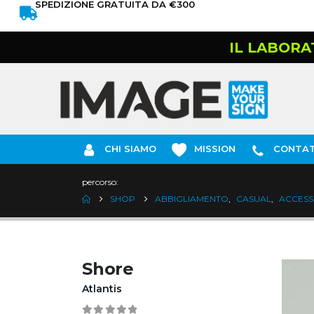
SPEDIZIONE GRATUITA DA €300
IL LABORA
CHI SIAMO
MISSION
CONTAT
percorso:
SHOP
ABBIGLIAMENTO
,
CASUAL
,
ACCESS
Shore
Atlantis