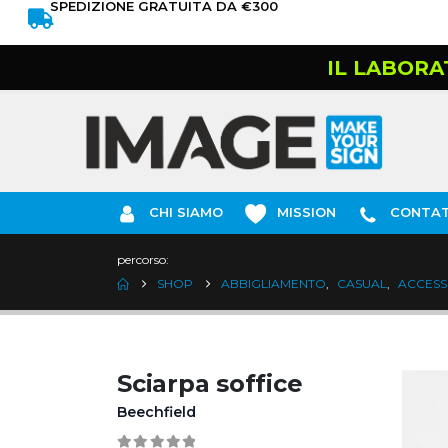
SPEDIZIONE GRATUITA DA €300
IL LABORA
CHI SIAMO
MISSION
CONTAT
percorso:
SHOP
ABBIGLIAMENTO
,
CASUAL
,
ACCESS
Sciarpa soffice
Beechfield