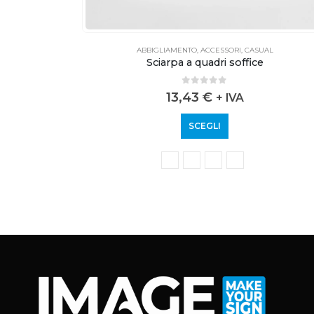
AL
ABBIGLIAMENTO
,
ACCESSORI
,
CASUAL
Sciarpa a quadri soffice
0
out of 5
13,43
€
+ IVA
SCEGLI