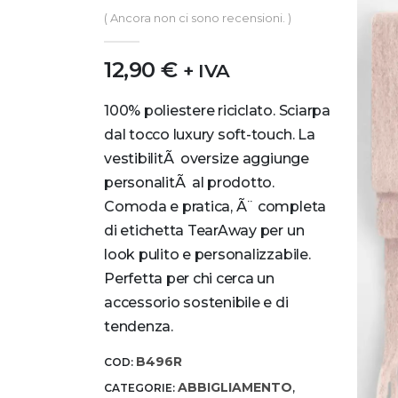
0
out of 5
( Ancora non ci sono recensioni. )
12,90
€
+ IVA
100% poliestere riciclato. Sciarpa
dal tocco luxury soft-touch. La
vestibilitÃ oversize aggiunge
personalitÃ al prodotto.
Comoda e pratica, Ã¨ completa
di etichetta TearAway per un
look pulito e personalizzabile.
Perfetta per chi cerca un
accessorio sostenibile e di
tendenza.
B496R
COD:
ABBIGLIAMENTO
CATEGORIE:
,