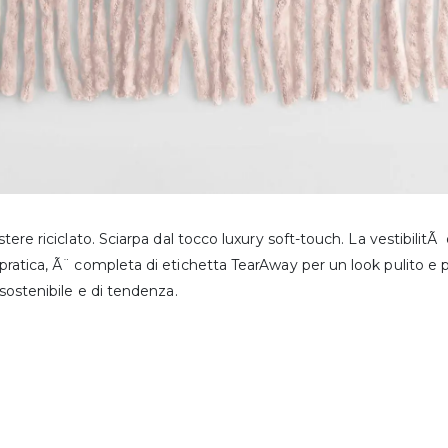
tere riciclato. Sciarpa dal tocco luxury soft-touch. La vestibilit
atica, Ã¨ completa di etichetta TearAway per un look pulito e pe
sostenibile e di tendenza.