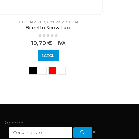
ABBIGLIAMENTO
,
ACCESSORI
,
CASUAL
Berretto Snow Luxe
0
out of 5
10,70
€
+ IVA
SCEGLI
Search