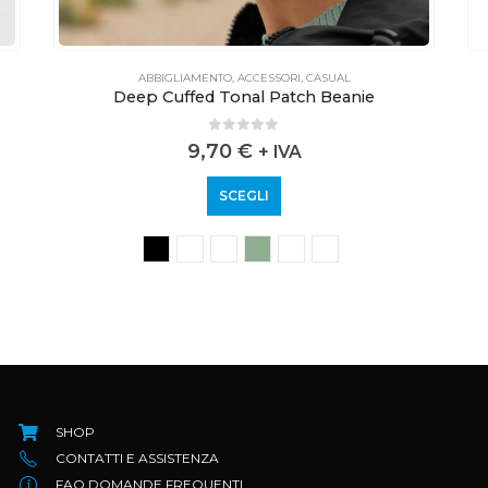
ABBIGLIAMENTO
,
ACCESSORI
,
CASUAL
Deep Cuffed Tonal Patch Beanie
0
out of 5
9,70
€
+ IVA
SCEGLI
SHOP
CONTATTI E ASSISTENZA
FAQ DOMANDE FREQUENTI