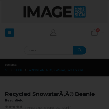
0
percorso:
SHOP
ABBIGLIAMENTO
,
CASUAL
,
ACCESSORI
Recycled SnowstarÃ‚Â® Beanie
Beechfield
( Ancora non ci sono recensioni. )