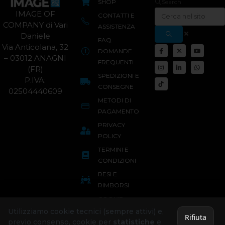
SHOP
Search
IMAGE OF
CONTATTI E
COMPANY di Vari
ASSISTENZA
Daniele
FAQ
Via Anticolana, 32
DOMANDE
– 03012 ANAGNI
FREQUENTI
(FR)
SPEDIZIONI E
P.IVA:
CONSEGNE
02504440609
METODI DI
PAGAMENTO
PRIVACY
POLICY
TERMINI E
CONDIZIONI
RESI E
RIMBORSI
COOKIE
POLICY
Utilizziamo cookie tecnici (sempre attivi) e,
Rifiuta
previo consenso, cookie per
statistiche
e