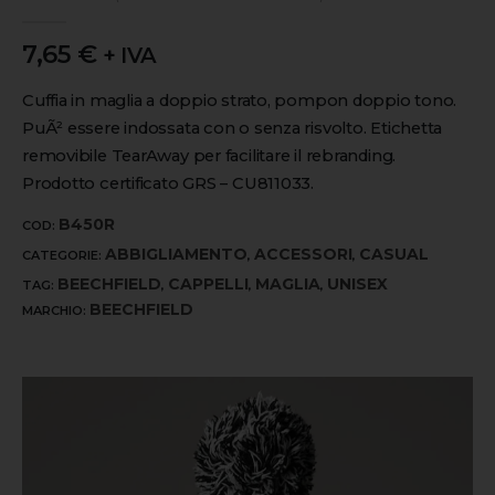
0
out of 5
7,65
€
+ IVA
Cuffia in maglia a doppio strato, pompon doppio tono.
PuÃ² essere indossata con o senza risvolto. Etichetta
removibile TearAway per facilitare il rebranding.
Prodotto certificato GRS – CU811033.
B450R
COD:
ABBIGLIAMENTO
ACCESSORI
CASUAL
CATEGORIE:
,
,
BEECHFIELD
CAPPELLI
MAGLIA
UNISEX
TAG:
,
,
,
BEECHFIELD
MARCHIO: