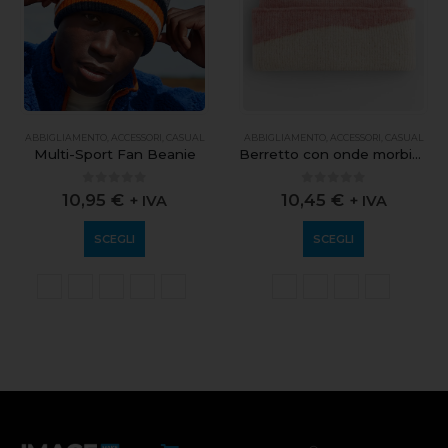
ABBIGLIAMENTO
,
ACCESSORI
,
CASUAL
ABBIGLIAMENTO
,
ACCESSORI
,
CASUAL
Multi-Sport Fan Beanie
Berretto con onde morbide
0
out of 5
0
out of 5
10,95
€
10,45
€
+ IVA
+ IVA
SCEGLI
SCEGLI