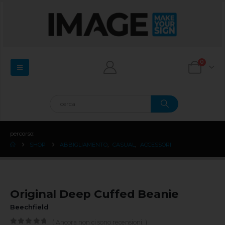
0
percorso:
SHOP
ABBIGLIAMENTO
,
CASUAL
,
ACCESSORI
Original Deep Cuffed Beanie
Beechfield
( Ancora non ci sono recensioni. )