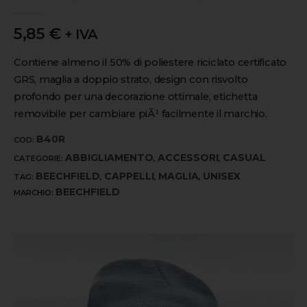
0
out of 5
5,85
€
+ IVA
Contiene almeno il 50% di poliestere riciclato certificato
GRS, maglia a doppio strato, design con risvolto
profondo per una decorazione ottimale, etichetta
removibile per cambiare piÃ¹ facilmente il marchio.
B40R
COD:
ABBIGLIAMENTO
ACCESSORI
CASUAL
CATEGORIE:
,
,
BEECHFIELD
CAPPELLI
MAGLIA
UNISEX
TAG:
,
,
,
BEECHFIELD
MARCHIO: