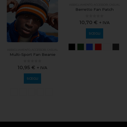
ABBIGLIAMENTO
,
ACCESSORI
,
CASUAL
ABBIGLIAMENTO
,
ACCESSORI
,
CASUAL
Multi-Sport Fan Beanie
Berretto Fan Patch
0
out of 5
0
out of 5
10,95
€
10,70
€
+ IVA
+ IVA
SCEGLI
SCEGLI