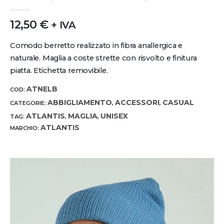
0
out of 5
12,50
€
+ IVA
Comodo berretto realizzato in fibra anallergica e
naturale. Maglia a coste strette con risvolto e finitura
piatta. Etichetta removibile.
ATNELB
COD:
ABBIGLIAMENTO
ACCESSORI
CASUAL
CATEGORIE:
,
,
ATLANTIS
MAGLIA
UNISEX
TAG:
,
,
ATLANTIS
MARCHIO: