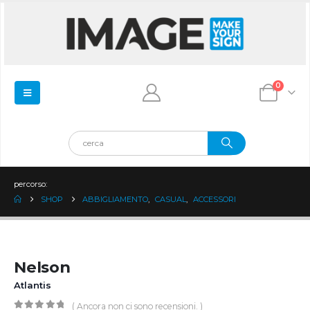
0
percorso:
SHOP
ABBIGLIAMENTO
,
CASUAL
,
ACCESSORI
Nelson
Atlantis
( Ancora non ci sono recensioni. )