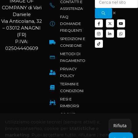
IMAGE OF
CONTATTI E
COMPANY di Vari
ASSISTENZA
Daniele
FAQ
Via Anticolana, 32
DOMANDE
– 03012 ANAGNI
FREQUENTI
(FR)
SPEDIZIONI E
P.IVA:
CONSEGNE
02504440609
METODI DI
PAGAMENTO
PRIVACY
POLICY
TERMINI E
CONDIZIONI
RESI E
RIMBORSI
COOKIE
POLICY
Utilizziamo cookie tecnici (sempre attivi) e,
Rifiuta
previo consenso, cookie per
statistiche
e
marketing
. Puoi accettare tutto, rifiutare i non