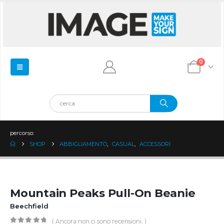
0
percorso:
SHOP
ABBIGLIAMENTO
,
CASUAL
,
ACCESSORI
Mountain Peaks Pull-On Beanie
Beechfield
( Ancora non ci sono recensioni. )