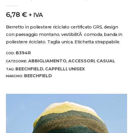
0
out of 5
6,78
€
+ IVA
Berretto in poliestere riciclato certificato GRS, design
con paesaggio montano, vestibilitÃ comoda, banda in
poliestere riciclato. Taglia unica. Etichetta strappabile.
B394R
COD:
ABBIGLIAMENTO
ACCESSORI
CASUAL
CATEGORIE:
,
,
BEECHFIELD
CAPPELLI
UNISEX
TAG:
,
,
BEECHFIELD
MARCHIO: