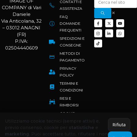
IMAGE OF
CONTATTI E
COMPANY di Vari
ASSISTENZA
Daniele
FAQ
Via Anticolana, 32
DOMANDE
– 03012 ANAGNI
FREQUENTI
(FR)
SPEDIZIONI E
P.IVA:
CONSEGNE
02504440609
METODI DI
PAGAMENTO
PRIVACY
POLICY
TERMINI E
CONDIZIONI
RESI E
RIMBORSI
COOKIE
POLICY
Utilizziamo cookie tecnici (sempre attivi) e,
Rifiuta
previo consenso, cookie per
statistiche
e
marketing
. Puoi accettare tutto, rifiutare i non