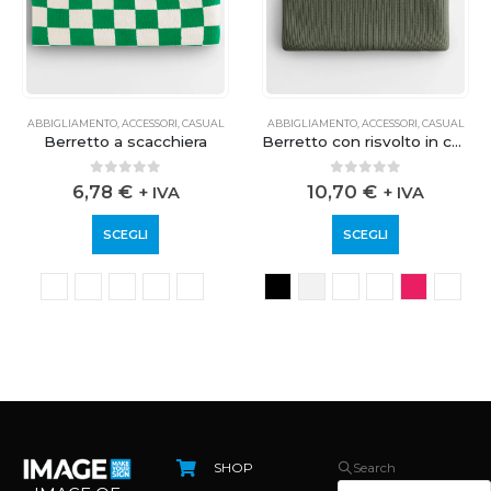
ABBIGLIAMENTO
,
ACCESSORI
,
CASUAL
ABBIGLIAMENTO
,
ACCESSORI
,
CASUAL
Berretto a scacchiera
Berretto con risvolto in cotone organico
0
out of 5
0
out of 5
6,78
€
10,70
€
+ IVA
+ IVA
SCEGLI
SCEGLI
SHOP
Search