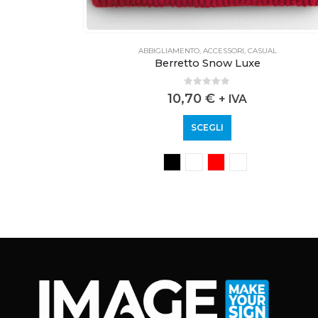
AL
ABBIGLIAMENTO
,
ACCESSORI
,
CASUAL
Berretto Snow Luxe
0
out of 5
10,70
€
+ IVA
SCEGLI