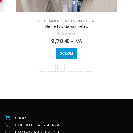
ABBIGLIAMENTO
,
ACCESSORI
,
CASUAL
Berretto da sci retrò
0
out of 5
9,70
€
+ IVA
SCEGLI
SHOP
CONTATTI E ASSISTENZA
FAQ DOMANDE FREQUENTI