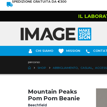
SPEDIZIONE GRATUITA DA €300
IL LABORA
CHI SIAMO
MISSION
CONTAT
percorso:
SHOP
ABBIGLIAMENTO
,
CASUAL
,
ACCESS
Mountain Peaks
Pom Pom Beanie
Beechfield