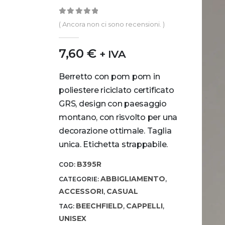
0
out of 5
( Ancora non ci sono recensioni. )
7,60
€
+ IVA
Berretto con pom pom in
poliestere riciclato certificato
GRS, design con paesaggio
montano, con risvolto per una
decorazione ottimale. Taglia
unica. Etichetta strappabile.
B395R
COD:
ABBIGLIAMENTO
CATEGORIE:
,
ACCESSORI
CASUAL
,
BEECHFIELD
CAPPELLI
TAG:
,
,
UNISEX