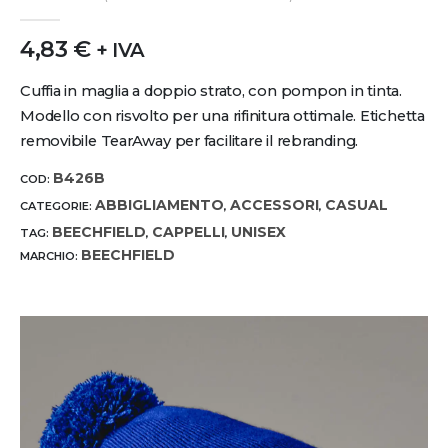
0
out of 5
4,83
€
+ IVA
Cuffia in maglia a doppio strato, con pompon in tinta.
Modello con risvolto per una rifinitura ottimale. Etichetta
removibile TearAway per facilitare il rebranding.
B426B
COD:
ABBIGLIAMENTO
ACCESSORI
CASUAL
CATEGORIE:
,
,
BEECHFIELD
CAPPELLI
UNISEX
TAG:
,
,
BEECHFIELD
MARCHIO: