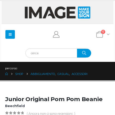
0
percorso:
SHOP
ABBIGLIAMENTO
,
CASUAL
,
ACCESSORI
Junior Original Pom Pom Beanie
Beechfield
( Ancora non ci sono recensioni. )