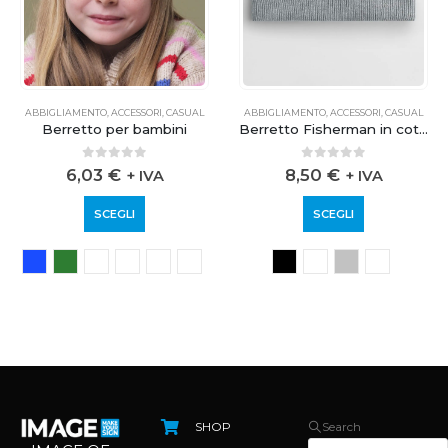
ABBIGLIAMENTO
,
ACCESSORI
,
CASUAL
ABBIGLIAMENTO
,
ACCESSORI
,
CASUAL
Berretto per bambini
Berretto Fisherman in cotone biologico
0
out of 5
0
out of 5
6,03
€
8,50
€
+ IVA
+ IVA
SCEGLI
SCEGLI
SHOP
Search