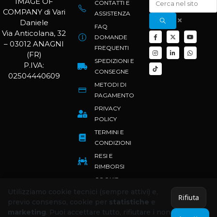
IMAGE OF
CONTATTI E
COMPANY di Vari
ASSISTENZA
Daniele
FAQ
Via Anticolana, 32
DOMANDE
– 03012 ANAGNI
FREQUENTI
(FR)
SPEDIZIONI E
P.IVA:
CONSEGNE
02504440609
METODI DI
PAGAMENTO
PRIVACY
POLICY
TERMINI E
CONDIZIONI
RESI E
RIMBORSI
COOKIE
POLICY
Utilizziamo cookie tecnici (sempre attivi) e,
Rifiuta
previo consenso, cookie per
statistiche
e
marketing
. Puoi accettare tutto, rifiutare i non