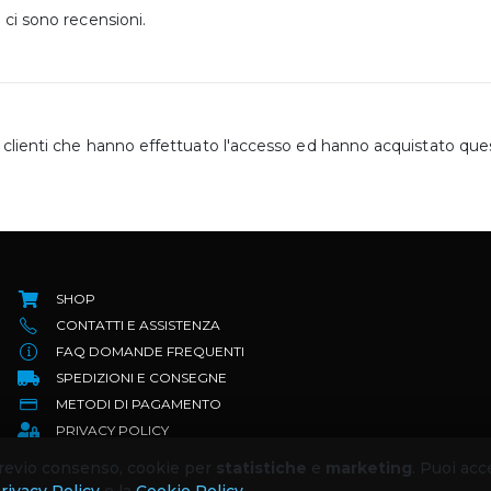
ci sono recensioni.
clienti che hanno effettuato l'accesso ed hanno acquistato que
SHOP
CONTATTI E ASSISTENZA
FAQ DOMANDE FREQUENTI
SPEDIZIONI E CONSEGNE
METODI DI PAGAMENTO
PRIVACY POLICY
TERMINI E CONDIZIONI
 previo consenso, cookie per
statistiche
e
marketing
. Puoi acc
RESI E RIMBORSI