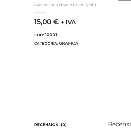
0
out of 5
( Ancora non ci sono recensioni. )
15,00
€
+ IVA
10001
COD:
GRAFICA
CATEGORIA:
Recensi
RECENSIONI (0)