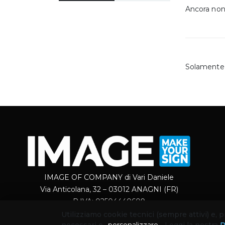
Ancora non 
Solamente 
IMAGE OF COMPANY di Vari Daniele
Via Anticolana, 32 – 03012 ANAGNI (FR)
P.IVA: 02504440609
Utilizziamo cookie tecnici (sempre attivi) e,