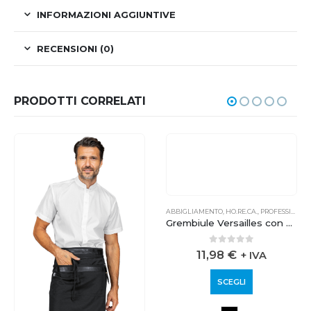
INFORMAZIONI AGGIUNTIVE
RECENSIONI (0)
PRODOTTI CORRELATI
ABBIGLIAMENTO
,
HO.RE.CA.
,
PROFESSIONALE
Grembiule Versailles con Spacco e tasca porta table
0
out of 5
11,98
€
+ IVA
SCEGLI