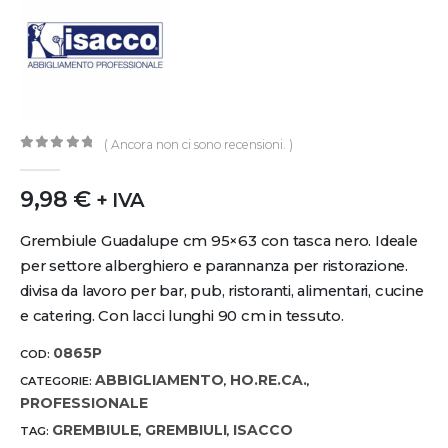
( Ancora non ci sono recensioni. )
0
out of 5
9,98
€
+ IVA
Grembiule Guadalupe cm 95×63 con tasca nero. Ideale
per settore alberghiero e parannanza per ristorazione.
divisa da lavoro per bar, pub, ristoranti, alimentari, cucine
e catering. Con lacci lunghi 90 cm in tessuto.
0865P
COD:
ABBIGLIAMENTO
HO.RE.CA.
CATEGORIE:
,
,
PROFESSIONALE
GREMBIULE
GREMBIULI
ISACCO
TAG:
,
,