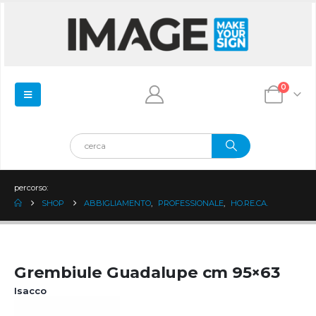
0
percorso:
SHOP
ABBIGLIAMENTO
,
PROFESSIONALE
,
HO.RE.CA.
Grembiule Guadalupe cm 95×63
Isacco