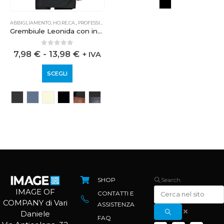
ABBIGLIAMENTO
,
HO.RE.CA.
,
PROFESSIONALE
Grembiule Leonida con inserti in pelle
0
out of 5
7,98
€
-
13,98
€
+ IVA
SCEGLI
SHOP
Search
IMAGE OF
CONTATTI E
COMPANY di Vari
ASSISTENZA
Daniele
FAQ