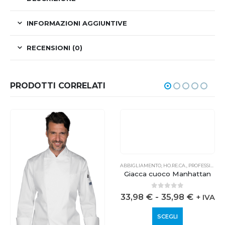
INFORMAZIONI AGGIUNTIVE
RECENSIONI (0)
PRODOTTI CORRELATI
ABBIGLIAMENTO
,
HO.RE.CA.
,
PROFESSIONALE
Giacca cuoco Manhattan
0
out of 5
33,98
€
-
35,98
€
+ IVA
SCEGLI