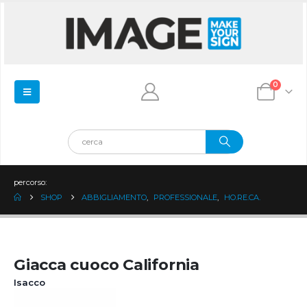
0
percorso:
SHOP
ABBIGLIAMENTO
,
PROFESSIONALE
,
HO.RE.CA.
Giacca cuoco California
Isacco