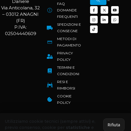
Daniele
FAQ
Via Anticolana, 32
DOMANDE
– 03012 ANAGNI
FREQUENTI
(FR)
SPEDIZIONI E
P.IVA:
CONSEGNE
02504440609
METODI DI
PAGAMENTO
PRIVACY
POLICY
TERMINI E
CONDIZIONI
RESI E
RIMBORSI
COOKIE
POLICY
Utilizziamo cookie tecnici (sempre attivi) e,
Rifiuta
previo consenso, cookie per
statistiche
e