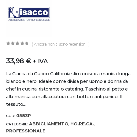
( Ancora non ci sono recensioni. )
0
out of 5
33,98
€
+ IVA
La Giacca da Cuoco California slim unisex a manica lunga
bianco e nero. Ideale come divisa per uomo e donna da
chef in cucina, ristorante o catering. Taschino al petto e
alla manica con allacciatura con bottoni antipanico. Il
tessuto…
0583P
COD:
ABBIGLIAMENTO
HO.RE.CA.
CATEGORIE:
,
,
PROFESSIONALE