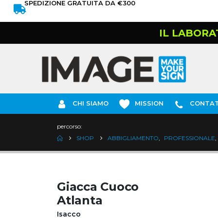
SPEDIZIONE GRATUITA DA €300
IL LABORA
CHI SIAMO
MISSION
CONTAT
percorso:
SHOP
ABBIGLIAMENTO
,
PROFESSIONALE
,
Giacca Cuoco
Atlanta
Isacco