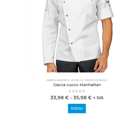
ONALE
ABBIGLIAMENTO
,
HO.RE.CA.
,
PROFESSIONALE
Giacca cuoco Manhattan
0
out of 5
33,98
€
-
35,98
€
+ IVA
SCEGLI