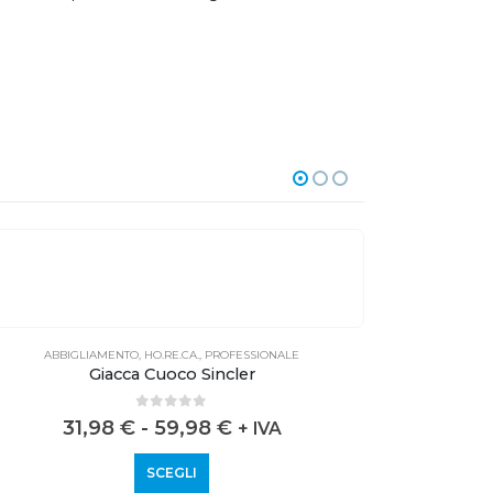
ABBIGLIAMENTO
,
HO.RE.CA.
,
PROFESSIONALE
ABBI
Giacca Cuoco Sincler
0
out of 5
31,98
€
-
59,98
€
+ IVA
SCEGLI