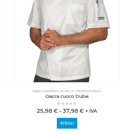
ABBIGLIAMENTO
,
HO.RE.CA.
,
PROFESSIONALE
Giacca cuoco Dubai
0
out of 5
25,98
€
-
37,98
€
+ IVA
SCEGLI