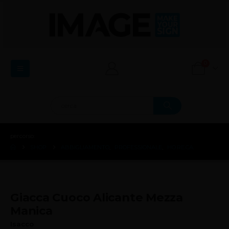
0
percorso:
SHOP
ABBIGLIAMENTO
,
PROFESSIONALE
,
HO.RE.CA.
Giacca Cuoco Alicante Mezza
Manica
Isacco