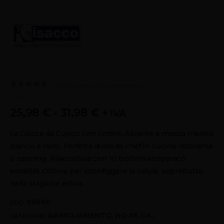
( Ancora non ci sono recensioni. )
0
out of 5
25,98
€
-
31,98
€
+ IVA
La Giacca da Cuoco con codino Alicante a mezza manica
bianco e nero. Perfetta divisa da chef in cucina, ristorante
o catering. Allacciatura con 10 bottoni antipanico
estraibili. Ottima per sconfiggere la calura, soprattutto
nella stagione estiva.
0568P
COD:
ABBIGLIAMENTO
HO.RE.CA.
CATEGORIE:
,
,