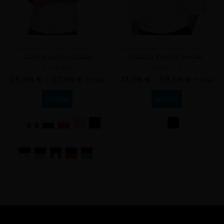
ABBIGLIAMENTO
,
HO.RE.CA.
,
PROFESSIONALE
ABBIGLIAMENTO
,
HO.RE.CA.
,
PROFESSIONALE
Giacca cuoco Dubai
Giacca Cuoco Sincler
0
out of 5
0
out of 5
25,98
€
-
37,98
€
31,98
€
-
59,98
€
+ IVA
+ IVA
SCEGLI
SCEGLI