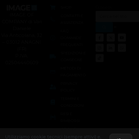
SHOP
Search
IMAGE OF
CONTATTI E
COMPANY di Vari
ASSISTENZA
Daniele
FAQ
Via Anticolana, 32
DOMANDE
– 03012 ANAGNI
FREQUENTI
(FR)
SPEDIZIONI E
P.IVA:
CONSEGNE
02504440609
METODI DI
PAGAMENTO
PRIVACY
POLICY
TERMINI E
CONDIZIONI
RESI E
RIMBORSI
COOKIE
POLICY
Utilizziamo cookie tecnici (sempre attivi) e,