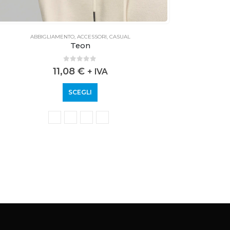
ABBIGLIAMENTO
,
ACCESSORI
,
CASUAL
Teon
0
out of 5
11,08
€
+ IVA
SCEGLI