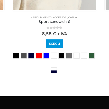
ABBIGLIAMENTO
,
ACCESSORI
,
CASUAL
Sport sandwich-S
0
out of 5
8,58
€
+ IVA
SCEGLI