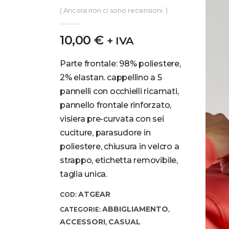
0
out of 5
( Ancora non ci sono recensioni. )
10,00
€
+ IVA
Parte frontale: 98% poliestere,
2% elastan. cappellino a 5
pannelli con occhielli ricamati,
pannello frontale rinforzato,
visiera pre-curvata con sei
cuciture, parasudore in
poliestere, chiusura in velcro a
strappo, etichetta removibile,
taglia unica.
ATGEAR
COD:
ABBIGLIAMENTO
CATEGORIE:
,
ACCESSORI
CASUAL
,