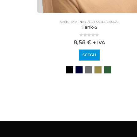
AL
ABBIGLIAMENTO
,
ACCESSORI
,
CASUAL
Tank-S
0
out of 5
8,58
€
+ IVA
SCEGLI