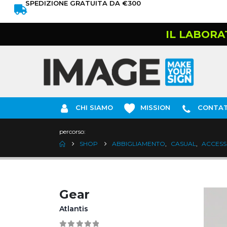
SPEDIZIONE GRATUITA DA €300
IL LABORA
CHI SIAMO
MISSION
CONTAT
percorso:
SHOP
ABBIGLIAMENTO
,
CASUAL
,
ACCESS
Gear
Atlantis