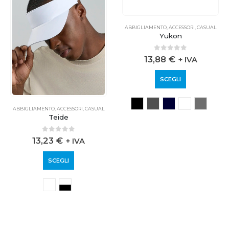
ABBIGLIAMENTO
,
ACCESSORI
,
CASUAL
ABBIGLIAMENTO
,
ACCESSORI
,
CASUAL
Teide
Yukon
0
out of 5
0
out of 5
13,23
€
13,88
€
+ IVA
+ IVA
SCEGLI
SCEGLI