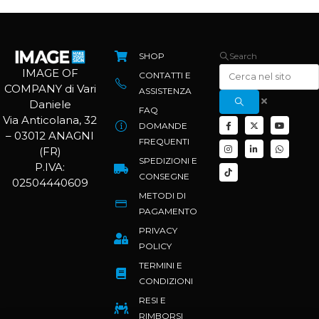
SHOP
Search
IMAGE OF
CONTATTI E
COMPANY di Vari
ASSISTENZA
Daniele
FAQ
Via Anticolana, 32
DOMANDE
– 03012 ANAGNI
FREQUENTI
(FR)
SPEDIZIONI E
P.IVA:
CONSEGNE
02504440609
METODI DI
PAGAMENTO
PRIVACY
POLICY
TERMINI E
CONDIZIONI
RESI E
RIMBORSI