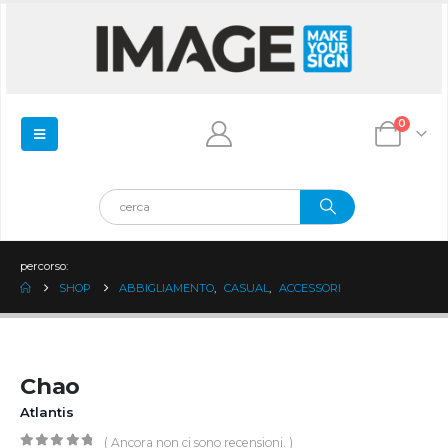
0
percorso:
SHOP
ABBIGLIAMENTO
,
CASUAL
,
ACCESSORI
Chao
Atlantis
( Ancora non ci sono recensioni. )