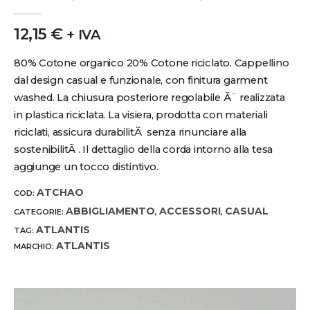
0
out of 5
12,15
€
+ IVA
80% Cotone organico 20% Cotone riciclato. Cappellino
dal design casual e funzionale, con finitura garment
washed. La chiusura posteriore regolabile Ã¨ realizzata
in plastica riciclata. La visiera, prodotta con materiali
riciclati, assicura durabilitÃ senza rinunciare alla
sostenibilitÃ . Il dettaglio della corda intorno alla tesa
aggiunge un tocco distintivo.
ATCHAO
COD:
ABBIGLIAMENTO
ACCESSORI
CASUAL
CATEGORIE:
,
,
ATLANTIS
TAG:
ATLANTIS
MARCHIO: