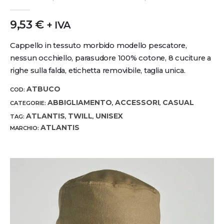
0
out of 5
9,53
€
+ IVA
Cappello in tessuto morbido modello pescatore,
nessun occhiello, parasudore 100% cotone, 8 cuciture a
righe sulla falda, etichetta removibile, taglia unica.
ATBUCO
COD:
ABBIGLIAMENTO
ACCESSORI
CASUAL
CATEGORIE:
,
,
ATLANTIS
TWILL
UNISEX
TAG:
,
,
ATLANTIS
MARCHIO: