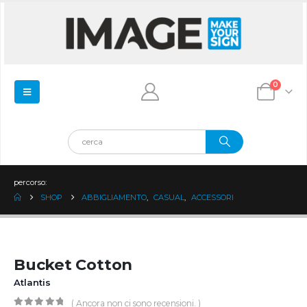
0
percorso:
SHOP
ABBIGLIAMENTO
,
CASUAL
,
ACCESSORI
Bucket Cotton
Atlantis
( Ancora non ci sono recensioni. )