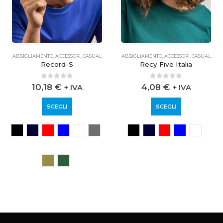
ABBIGLIAMENTO
,
ACCESSORI
,
CASUAL
ABBIGLIAMENTO
,
ACCESSORI
,
CASUAL
Record-S
Recy Five Italia
0
out of 5
0
out of 5
10,18
€
4,08
€
+ IVA
+ IVA
SCEGLI
SCEGLI