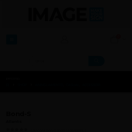
0
percorso:
SHOP
ABBIGLIAMENTO
,
CASUAL
,
ACCESSORI
Bond-S
Atlantis
( Ancora non ci sono recensioni. )