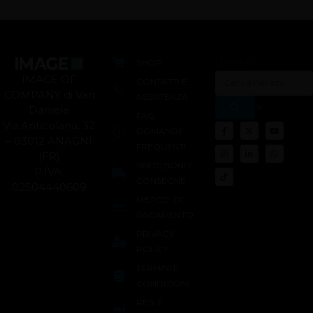
SHOP
Search
IMAGE OF
CONTATTI E
COMPANY di Vari
ASSISTENZA
Daniele
FAQ
Via Anticolana, 32
DOMANDE
– 03012 ANAGNI
FREQUENTI
(FR)
SPEDIZIONI E
P.IVA:
CONSEGNE
02504440609
METODI DI
PAGAMENTO
PRIVACY
POLICY
TERMINI E
CONDIZIONI
RESI E