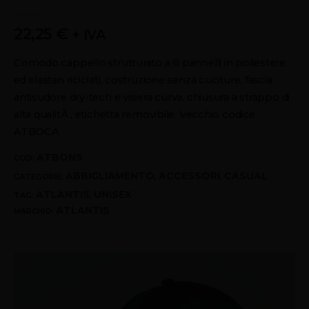
0
out of 5
22,25
€
+ IVA
Comodo cappello strutturato a 6 pannelli in poliestere
ed elastan riciclati, costruzione senza cuciture, fascia
antisudore dry-tech e visiera curva, chiusura a strappo di
alta qualitÃ , etichetta removibile. Vecchio codice
ATBOCA
ATBONS
COD:
ABBIGLIAMENTO
ACCESSORI
CASUAL
CATEGORIE:
,
,
ATLANTIS
UNISEX
TAG:
,
ATLANTIS
MARCHIO: