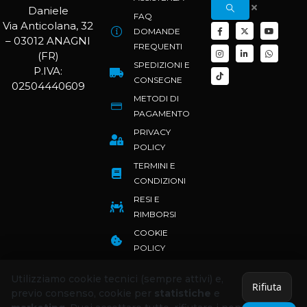
FAQ
Via Anticolana, 32
DOMANDE
– 03012 ANAGNI
FREQUENTI
(FR)
SPEDIZIONI E
P.IVA:
CONSEGNE
02504440609
METODI DI
PAGAMENTO
PRIVACY
POLICY
TERMINI E
CONDIZIONI
RESI E
RIMBORSI
COOKIE
POLICY
Utilizziamo cookie tecnici (sempre attivi) e,
Rifiuta
previo consenso, cookie per
statistiche
e