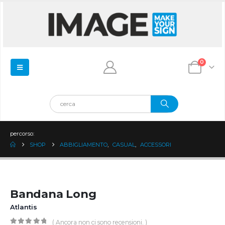
0
percorso:
SHOP
ABBIGLIAMENTO
,
CASUAL
,
ACCESSORI
Bandana Long
Atlantis
( Ancora non ci sono recensioni. )