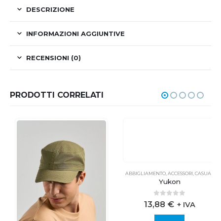
DESCRIZIONE
INFORMAZIONI AGGIUNTIVE
RECENSIONI (0)
PRODOTTI CORRELATI
ABBIGLIAMENTO
,
ACCESSORI
,
CASUAL
Yukon
0
out of 5
13,88
€
+ IVA