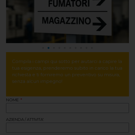
Compila i campi qui sotto per aiutarci a capire la
tua esigenza, prenderemo subito in carico la tua
richiesta e ti forniremo un preventivo su misura,
senza alcun impegno!
NOME
AZIENDA / ATTIVITA'