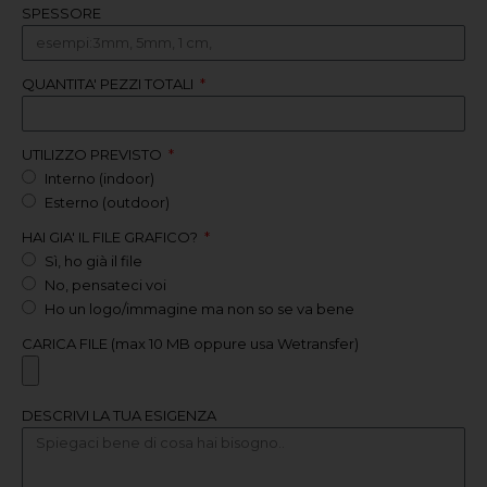
SPESSORE
QUANTITA' PEZZI TOTALI
UTILIZZO PREVISTO
Interno (indoor)
Esterno (outdoor)
HAI GIA' IL FILE GRAFICO?
Sì, ho già il file
No, pensateci voi
Ho un logo/immagine ma non so se va bene
CARICA FILE (max 10 MB oppure usa Wetransfer)
DESCRIVI LA TUA ESIGENZA