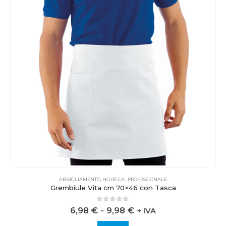
ABBIGLIAMENTO
,
HO.RE.CA.
,
PROFESSIONALE
Grembiule Vita cm 70×46 con Tasca
0
out of 5
6,98
€
-
9,98
€
+ IVA