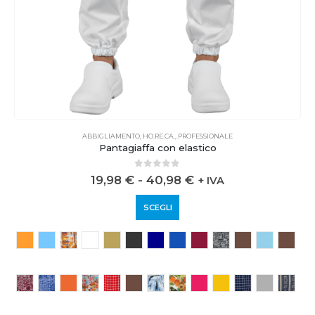
ABBIGLIAMENTO
,
HO.RE.CA.
,
PROFESSIONALE
Pantagiaffa con elastico
0
out of 5
19,98
€
-
40,98
€
+ IVA
SCEGLI