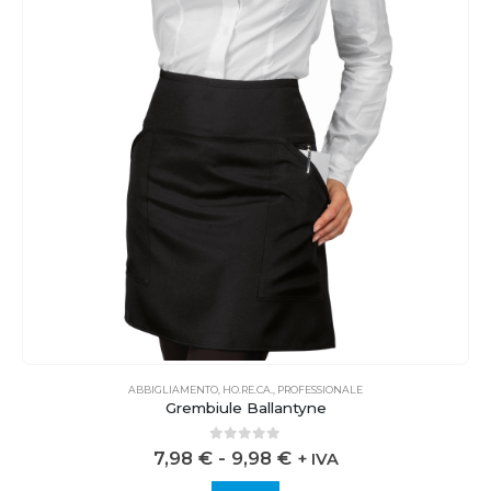
ABBIGLIAMENTO
,
HO.RE.CA.
,
PROFESSIONALE
Grembiule Ballantyne
0
out of 5
7,98
€
-
9,98
€
+ IVA