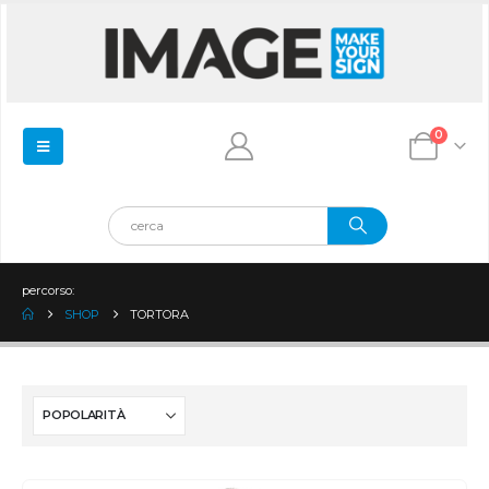
0
percorso:
SHOP
TORTORA