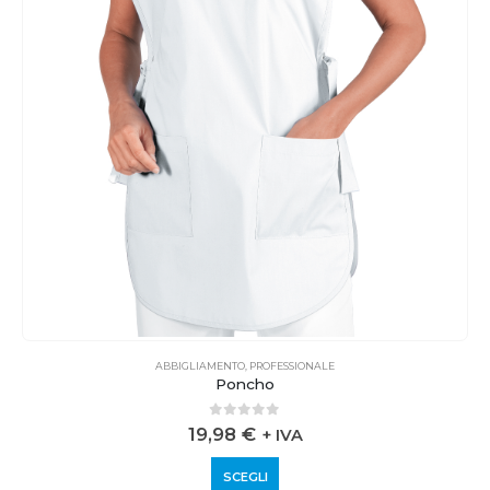
ABBIGLIAMENTO
,
PROFESSIONALE
Poncho
0
out of 5
19,98
€
+ IVA
SCEGLI