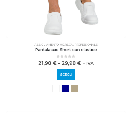
ABBIGLIAMENTO
,
HO.RE.CA.
,
PROFESSIONALE
Pantalaccio Short con elastico
0
out of 5
21,98
€
-
29,98
€
+ IVA
SCEGLI