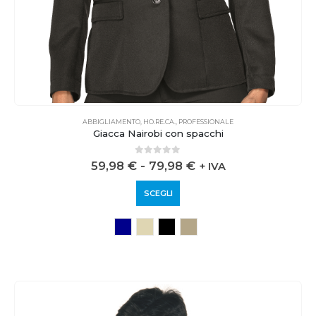
ABBIGLIAMENTO
,
HO.RE.CA.
,
PROFESSIONALE
Giacca Nairobi con spacchi
0
out of 5
59,98
€
-
79,98
€
+ IVA
SCEGLI