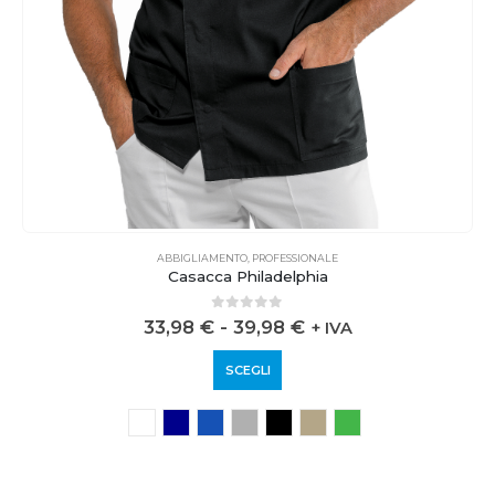
ABBIGLIAMENTO
,
PROFESSIONALE
Casacca Philadelphia
0
out of 5
33,98
€
-
39,98
€
+ IVA
SCEGLI