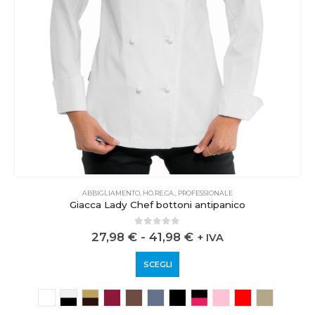
ABBIGLIAMENTO
,
HO.RE.CA.
,
PROFESSIONALE
Giacca Lady Chef bottoni antipanico
0
out of 5
27,98
€
-
41,98
€
+ IVA
SCEGLI