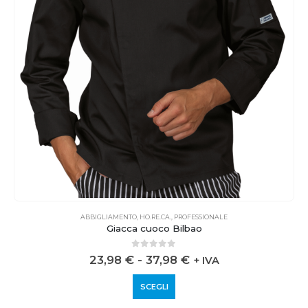
ABBIGLIAMENTO
,
HO.RE.CA.
,
PROFESSIONALE
Giacca cuoco Bilbao
0
out of 5
23,98
€
-
37,98
€
+ IVA
SCEGLI