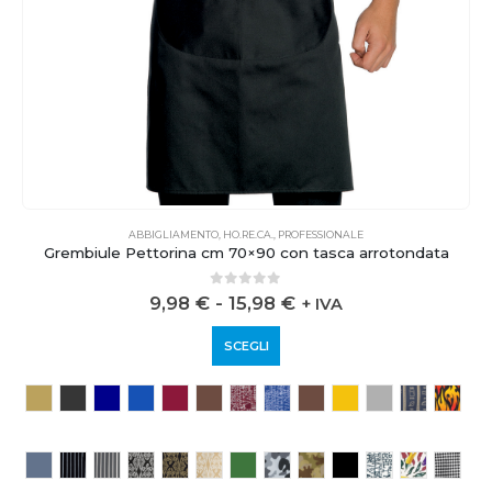
ABBIGLIAMENTO
,
HO.RE.CA.
,
PROFESSIONALE
Grembiule Pettorina cm 70×90 con tasca arrotondata
0
out of 5
9,98
€
-
15,98
€
+ IVA
SCEGLI