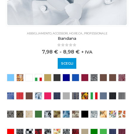
ABBIGLIAMENTO
,
ACCESSORI
,
HO.RE.CA.
,
PROFESSIONALE
Bandana
0
out of 5
7,98
€
-
8,98
€
+ IVA
SCEGLI