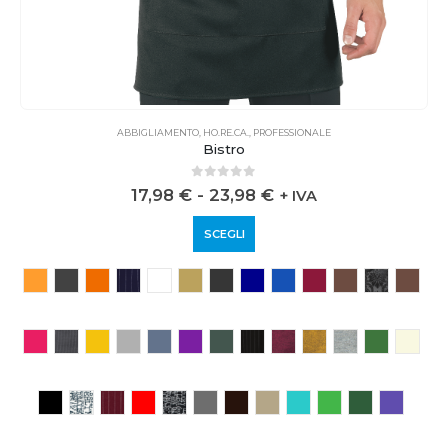
ABBIGLIAMENTO
,
HO.RE.CA.
,
PROFESSIONALE
Bistro
0
out of 5
17,98
€
-
23,98
€
+ IVA
SCEGLI