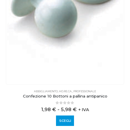
ABBIGLIAMENTO
,
HO.RE.CA.
,
PROFESSIONALE
Confezione 10 Bottoni a pallina antipanico
0
out of 5
1,98
€
-
5,98
€
+ IVA
SCEGLI