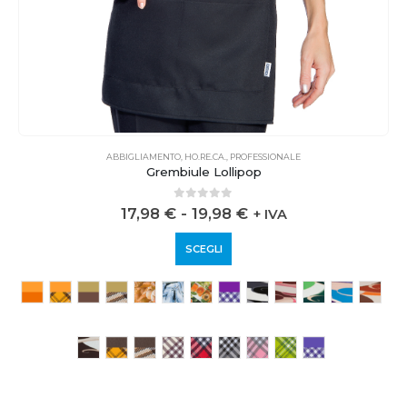
ABBIGLIAMENTO
,
HO.RE.CA.
,
PROFESSIONALE
Grembiule Lollipop
0
out of 5
17,98
€
-
19,98
€
+ IVA
SCEGLI