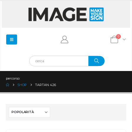
0
percorso:
SHOP
TARTAN 426