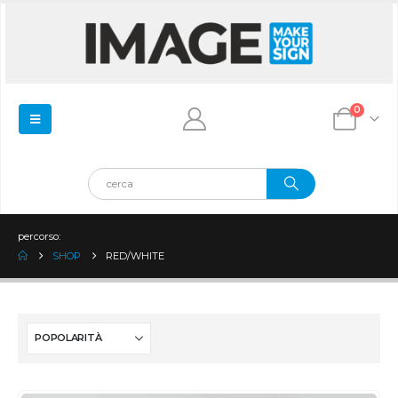
0
percorso:
SHOP
RED/WHITE