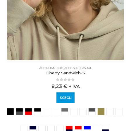
ABBIGLIAMENTO
,
ACCESSORI
,
CASUAL
Liberty Sandwich-S
0
out of 5
8,23
€
+ IVA
SCEGLI