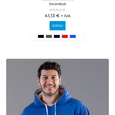
Stromboli
0
out of 5
41,13
€
+ IVA
SCEGLI