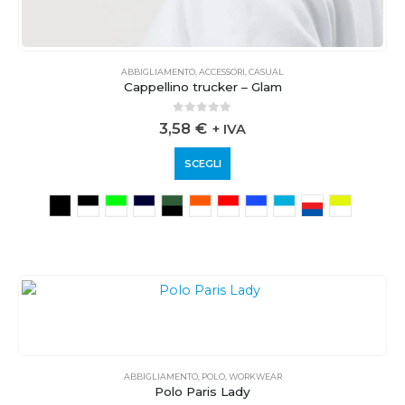
ABBIGLIAMENTO
,
ACCESSORI
,
CASUAL
Cappellino trucker – Glam
0
out of 5
3,58
€
+ IVA
SCEGLI
ABBIGLIAMENTO
,
POLO
,
WORKWEAR
Polo Paris Lady