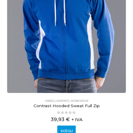
ABBIGLIAMENTO
,
WORKWEAR
Contrast Hooded Sweat Full Zip
0
out of 5
39,93
€
+ IVA
SCEGLI