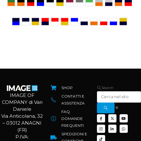
SHOP
Search
IMAGE OF
CONTATTI E
COMPANY di Vari
ASSISTENZA
Daniele
FAQ
Via Anticolana, 32
DOMANDE
– 03012 ANAGNI
FREQUENTI
(FR)
SPEDIZIONI E
P.IVA:
CONSEGNE