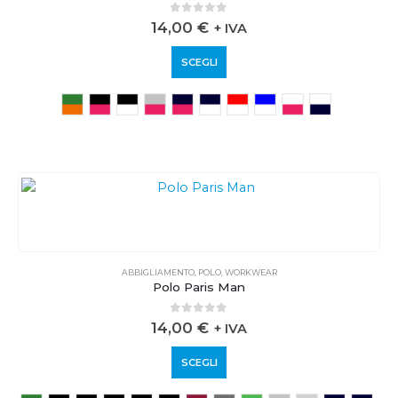
0
out of 5
14,00
€
+ IVA
SCEGLI
ABBIGLIAMENTO
,
POLO
,
WORKWEAR
Polo Paris Man
0
out of 5
14,00
€
+ IVA
SCEGLI