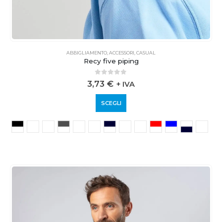
ABBIGLIAMENTO
,
ACCESSORI
,
CASUAL
Recy five piping
0
out of 5
3,73
€
+ IVA
SCEGLI