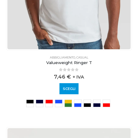
ABBIGLIAMENTO
,
CASUAL
Valueweight Ringer T
0
out of 5
7,46
€
+ IVA
SCEGLI