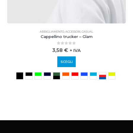
ABBIGLIAMENTO
,
ACCESSORI
,
CASUAL
Cappellino trucker – Glam
0
out of 5
3,58
€
+ IVA
SCEGLI