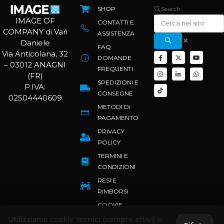
SHOP
Search
IMAGE OF
CONTATTI E
COMPANY di Vari
ASSISTENZA
Daniele
FAQ
Via Anticolana, 32
DOMANDE
– 03012 ANAGNI
FREQUENTI
(FR)
SPEDIZIONI E
P.IVA:
CONSEGNE
02504440609
METODI DI
PAGAMENTO
PRIVACY
POLICY
TERMINI E
CONDIZIONI
RESI E
RIMBORSI
COOKIE
POLICY
Utilizziamo cookie tecnici (sempre attivi) e,