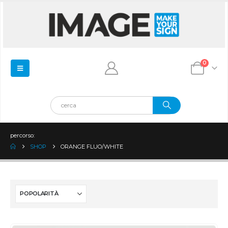
0
percorso:
SHOP
ORANGE FLUO/WHITE