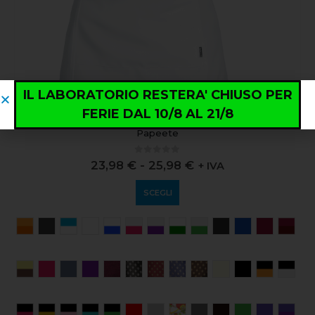
IL LABORATORIO RESTERA' CHIUSO PER
FERIE DAL 10/8 AL 21/8
ABBIGLIAMENTO
,
HO.RE.CA.
,
PROFESSIONALE
Papeete
0
out of 5
23,98
€
-
25,98
€
+ IVA
SCEGLI