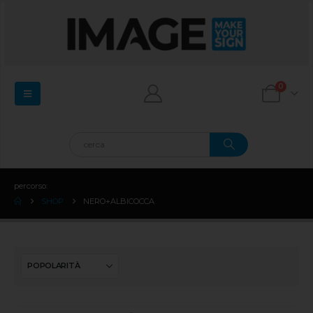
0
percorso:
SHOP
NERO+ALBICOCCA