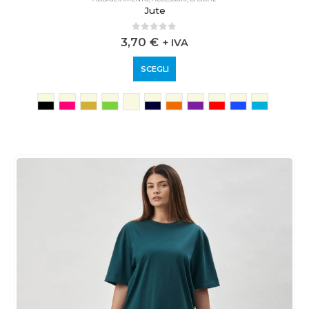
Jute
0
out of 5
3,70
€
+ IVA
SCEGLI