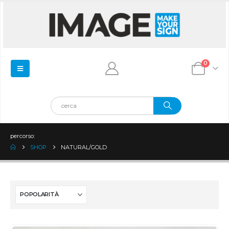
0
percorso:
SHOP
NATURAL/GOLD