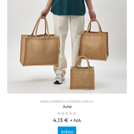
ABBIGLIAMENTO
,
ACCESSORI
,
CASUAL
Jute
0
out of 5
4,13
€
+ IVA
SCEGLI