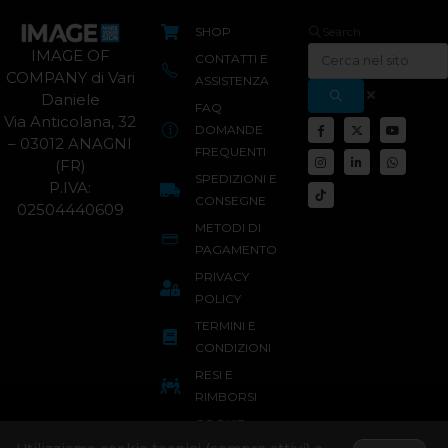
SHOP
Search
IMAGE OF
CONTATTI E
COMPANY di Vari
ASSISTENZA
Daniele
FAQ
Via Anticolana, 32
DOMANDE
– 03012 ANAGNI
FREQUENTI
(FR)
SPEDIZIONI E
P.IVA:
CONSEGNE
02504440609
METODI DI
PAGAMENTO
PRIVACY
POLICY
TERMINI E
CONDIZIONI
RESI E
RIMBORSI
COOKIE
POLICY