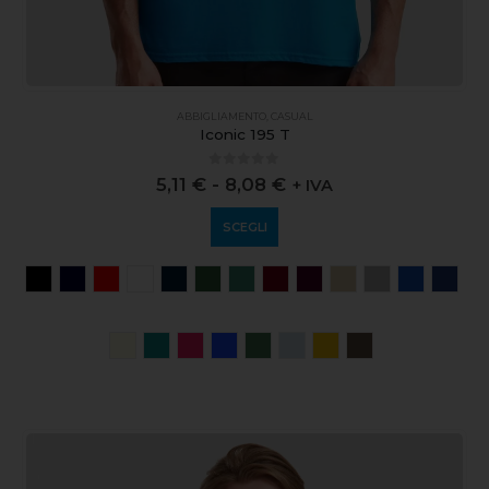
ABBIGLIAMENTO
,
CASUAL
Iconic 195 T
0
out of 5
5,11
€
-
8,08
€
+ IVA
SCEGLI