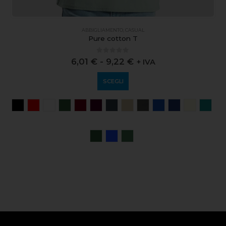
ABBIGLIAMENTO
,
CASUAL
Pure cotton T
0
out of 5
6,01
€
-
9,22
€
+ IVA
SCEGLI