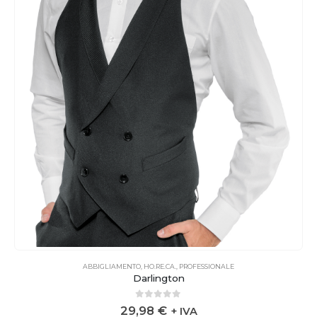
ABBIGLIAMENTO
,
HO.RE.CA.
,
PROFESSIONALE
Darlington
0
out of 5
29,98
€
+ IVA