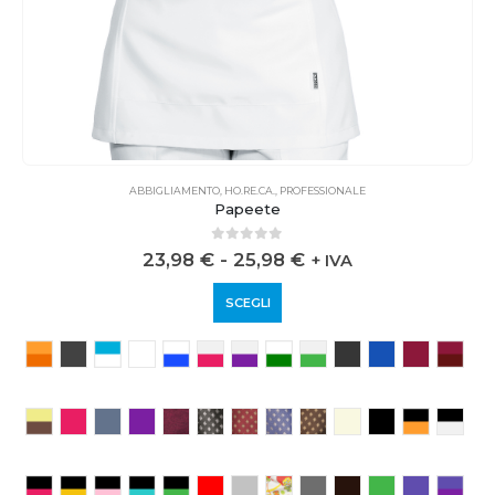
ABBIGLIAMENTO
,
HO.RE.CA.
,
PROFESSIONALE
Papeete
0
out of 5
23,98
€
-
25,98
€
+ IVA
SCEGLI