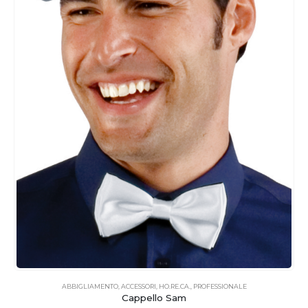
ABBIGLIAMENTO
,
ACCESSORI
,
HO.RE.CA.
,
PROFESSIONALE
Cappello Sam