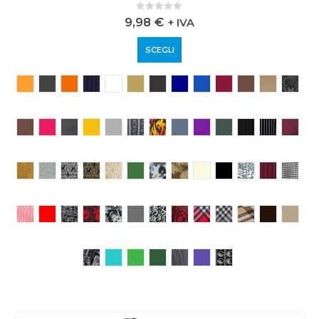
0
out of 5
9,98
€
+ IVA
SCEGLI