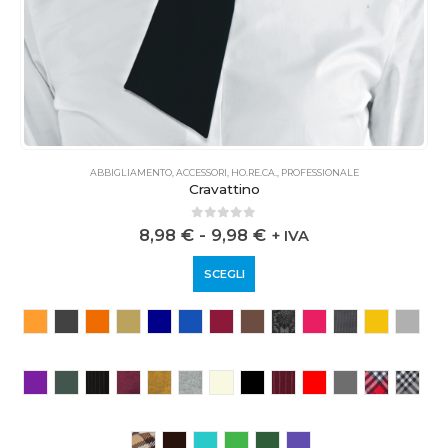
ABBIGLIAMENTO
,
ACCESSORI
,
HO.RE.CA.
,
PROFESSIONALE
Cravattino
0
out of 5
8,98
€
-
9,98
€
+ IVA
SCEGLI