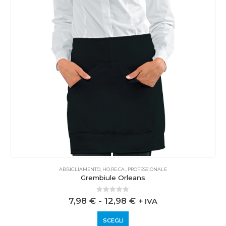
ABBIGLIAMENTO
,
HO.RE.CA.
,
PROFESSIONALE
Grembiule Orleans
0
out of 5
7,98
€
-
12,98
€
+ IVA
SCEGLI