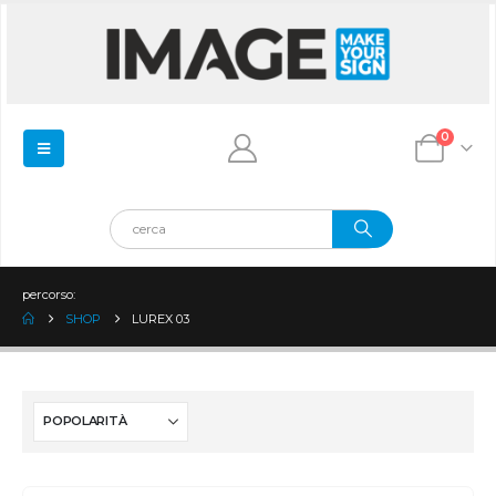
0
percorso:
SHOP
LUREX 03