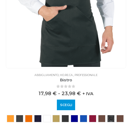
ABBIGLIAMENTO
,
HO.RE.CA.
,
PROFESSIONALE
Bistro
0
out of 5
17,98
€
-
23,98
€
+ IVA
SCEGLI