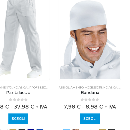
IAMENTO
,
HO.RE.CA.
,
PROFESSIONALE
ABBIGLIAMENTO
,
ACCESSORI
,
HO.RE.CA.
,
PROFE
Pantalaccio
Bandana
0
out of 5
0
out of 5
98
€
-
37,98
€
7,98
€
-
8,98
€
+ IVA
+ IVA
SCEGLI
SCEGLI