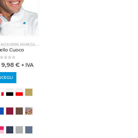
,
ACCESSORI
,
HO.RE.CA.
,
PROFESSIONALE
ello Cuoco
out of 5
9,98
€
+ IVA
SCEGLI