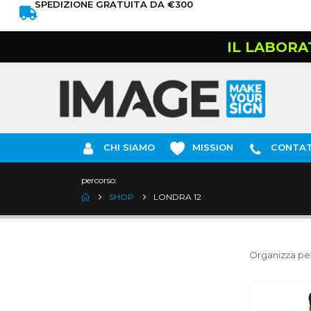
SPEDIZIONE GRATUITA DA €300
IL LABORA
CHI SIAMO
MISSION
CONTAT
percorso:
SHOP
LONDRA 12
Organizza per