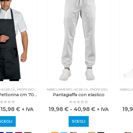
,
HO.RE.CA.
,
PROFESSIONALE
ABBIGLIAMENTO
,
HO.RE.CA.
,
PROFESSIONALE
ABBIGL
Grembiule Pettorina cm 70×90 con tasca arrotondata
Pantagiaffa con elastico
out of 5
0
out of 5
15,98
€
19,98
€
-
40,98
€
19,
+ IVA
+ IVA
SCEGLI
SCEGLI