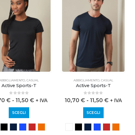
ABBIGLIAMENTO
,
CASUAL
ABBIGLIAMENTO
,
CASUAL
Active Sports-T
Active Sports-T
0
out of 5
0
out of 5
,70
€
-
11,50
€
10,70
€
-
11,50
€
+ IVA
+ IVA
SCEGLI
SCEGLI