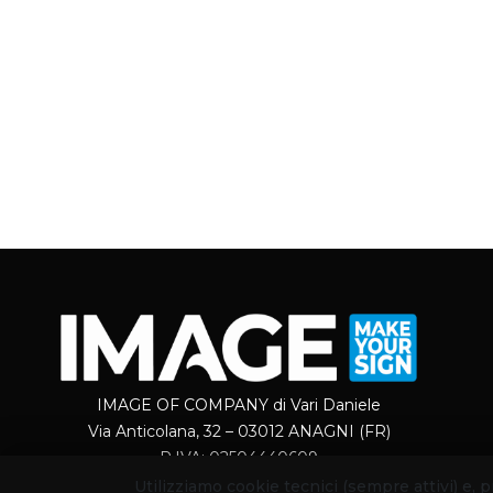
IMAGE OF COMPANY di Vari Daniele
Via Anticolana, 32 – 03012 ANAGNI (FR)
P.IVA: 02504440609
Utilizziamo cookie tecnici (sempre attivi) e,