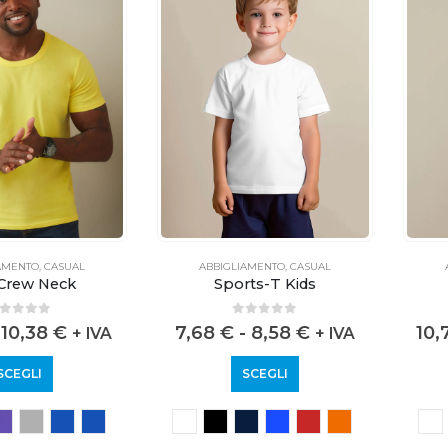
AMENTO
,
CASUAL
ABBIGLIAMENTO
,
CASUAL
Crew Neck
Sports-T Kids
out of 5
0
out of 5
10,38
€
7,68
€
-
8,58
€
10
+ IVA
+ IVA
SCEGLI
SCEGLI