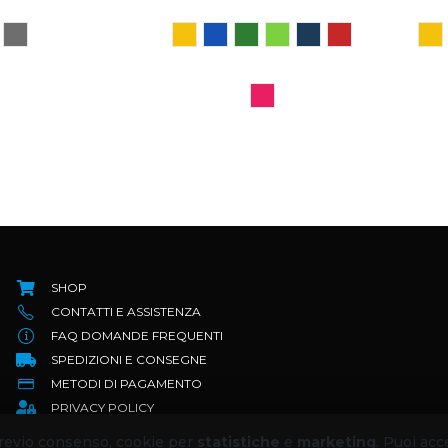
SHOP
CONTATTI E ASSISTENZA
FAQ DOMANDE FREQUENTI
SPEDIZIONI E CONSEGNE
METODI DI PAGAMENTO
PRIVACY POLICY
TERMINI E CONDIZIONI
 previo consenso, cookie per
statistiche
e
marketing
. Puoi acc