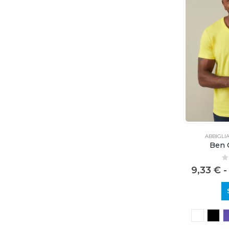
ABBIGLI
Ben 
0
9,33
€
-