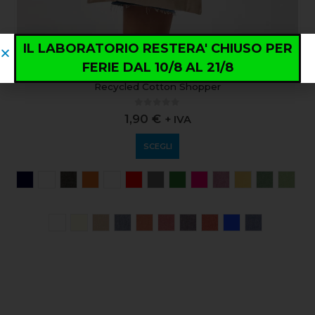
IL LABORATORIO RESTERA' CHIUSO PER
FERIE DAL 10/8 AL 21/8
ABBIGLIAMENTO
,
ACCESSORI
,
CASUAL
Recycled Cotton Shopper
0
out of 5
1,90
€
+ IVA
SCEGLI