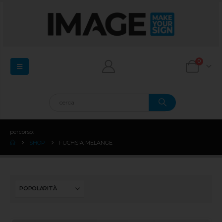
0
percorso:
SHOP
FUCHSIA MELANGE