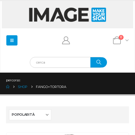
0
percorso:
SHOP
FANGO+TORTORA