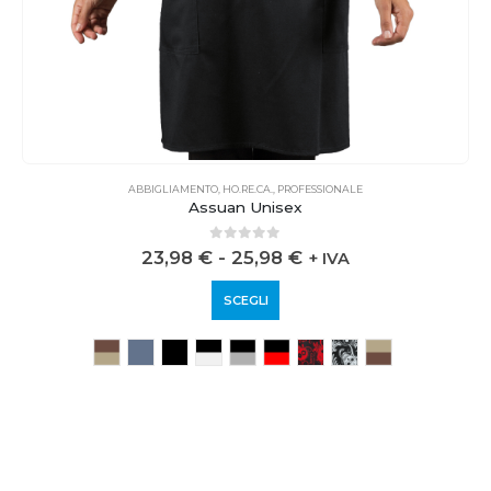
ABBIGLIAMENTO
,
HO.RE.CA.
,
PROFESSIONALE
Assuan Unisex
0
out of 5
23,98
€
-
25,98
€
+ IVA
SCEGLI