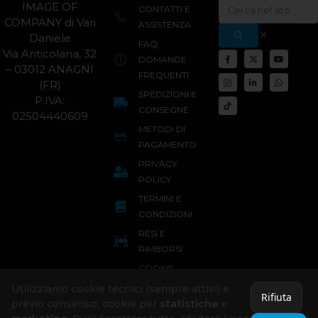
IMAGE OF
CONTATTI E
COMPANY di Vari
ASSISTENZA
Daniele
FAQ
Via Anticolana, 32
DOMANDE
– 03012 ANAGNI
FREQUENTI
(FR)
SPEDIZIONI E
P.IVA:
CONSEGNE
02504440609
METODI DI
PAGAMENTO
PRIVACY
POLICY
TERMINI E
CONDIZIONI
RESI E
RIMBORSI
COOKIE
POLICY
Utilizziamo cookie tecnici (sempre attivi) e,
Rifiuta
previo consenso, cookie per
statistiche
e