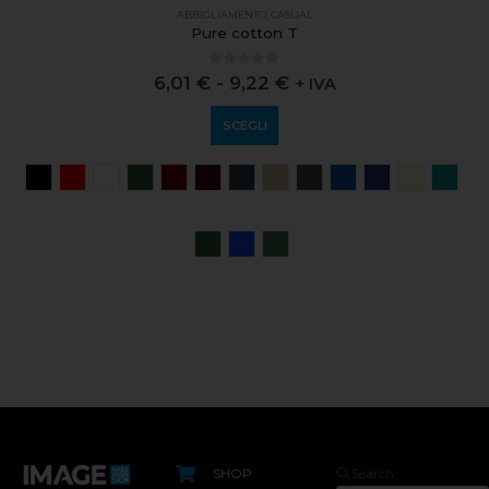
ABBIGLIAMENTO
,
CASUAL
Pure cotton T
0
out of 5
6,01
€
-
9,22
€
+ IVA
SCEGLI
SHOP
Search