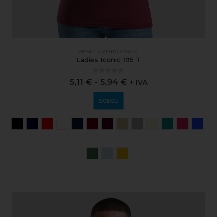
ABBIGLIAMENTO
,
CASUAL
Ladies Iconic 195 T
0
out of 5
5,11
€
-
5,94
€
+ IVA
SCEGLI