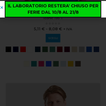
IL LABORATORIO RESTERA' CHIUSO PER
FERIE DAL 10/8 AL 21/8
ABBIGLIAMENTO
,
CASUAL
Iconic 195 T
0
out of 5
5,11
€
-
8,08
€
+ IVA
SCEGLI