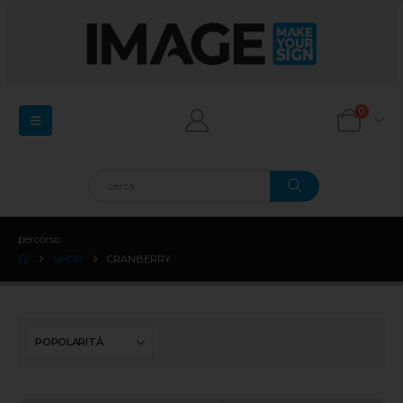
0
percorso:
SHOP
CRANBERRY