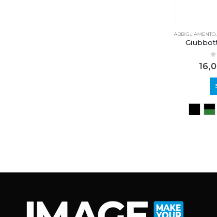
ABBIGLIAMENTO
Giubbott
0
16,