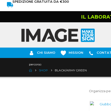
SPEDIZIONE GRATUITA DA €300
IL LABORA
CHI SIAMO
MISSION
CONTAT
percorso:
SHOP
BLACK/ARMY GREEN
Organizza per