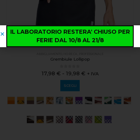
IL LABORATORIO RESTERA' CHIUSO PER
FERIE DAL 10/8 AL 21/8
ABBIGLIAMENTO
,
HO.RE.CA.
,
PROFESSIONALE
Grembiule Lollipop
0
out of 5
17,98
€
-
19,98
€
+ IVA
SCEGLI