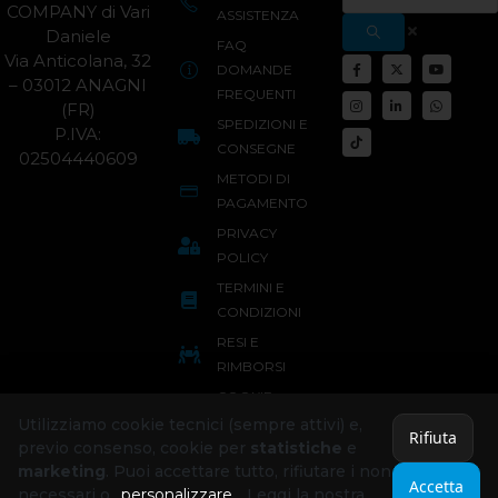
COMPANY di Vari
ASSISTENZA
Daniele
FAQ
Via Anticolana, 32
DOMANDE
– 03012 ANAGNI
FREQUENTI
(FR)
SPEDIZIONI E
P.IVA:
CONSEGNE
02504440609
METODI DI
PAGAMENTO
PRIVACY
POLICY
TERMINI E
CONDIZIONI
RESI E
RIMBORSI
COOKIE
POLICY
Utilizziamo cookie tecnici (sempre attivi) e,
Rifiuta
previo consenso, cookie per
statistiche
e
marketing
. Puoi accettare tutto, rifiutare i non
Accetta
necessari o
personalizzare
. Leggi la nostra