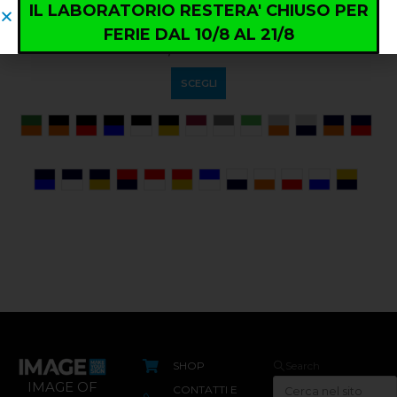
IL LABORATORIO RESTERA' CHIUSO PER
Polo Paris Man
FERIE DAL 10/8 AL 21/8
0
out of 5
14,00
€
+ IVA
SCEGLI
SHOP
Search
IMAGE OF
CONTATTI E