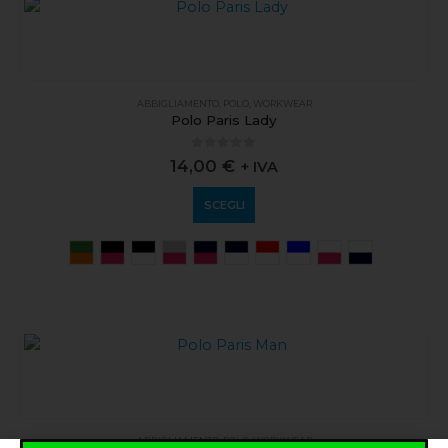
ABBIGLIAMENTO
,
POLO
,
WORKWEAR
Polo Paris Lady
0
out of 5
14,00
€
+ IVA
SCEGLI
ABBIGLIAMENTO
,
POLO
,
WORKWEAR