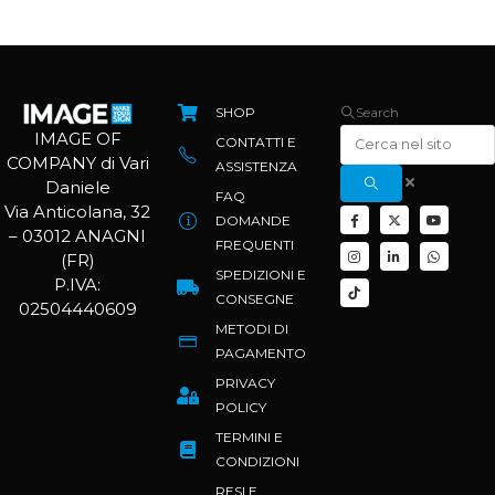
SHOP
Search
IMAGE OF
CONTATTI E
COMPANY di Vari
ASSISTENZA
Daniele
FAQ
Via Anticolana, 32
DOMANDE
– 03012 ANAGNI
FREQUENTI
(FR)
SPEDIZIONI E
P.IVA:
CONSEGNE
02504440609
METODI DI
PAGAMENTO
PRIVACY
POLICY
TERMINI E
CONDIZIONI
RESI E